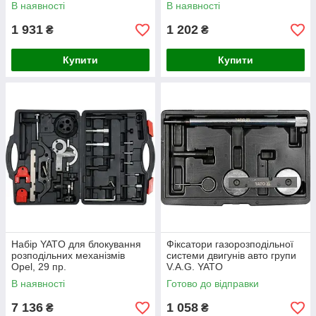
В наявності
В наявності
1 931
1 202
₴
₴
Купити
Купити
Набір YATO для блокування
Фіксатори газорозподільної
розподільних механізмів
системи двигунів авто групи
Opel, 29 пр.
V.A.G. YATO
В наявності
Готово до відправки
7 136
1 058
₴
₴