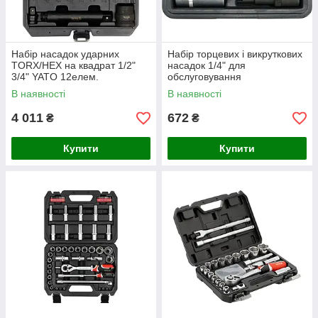
Набір насадок ударних
Набір торцевих і викруткових
TORX/HEX на квадрат 1/2"
насадок 1/4" для
3/4" YATO 12елем.
обслуговування
кондиціонерів YATO 12 шт.
В наявності
В наявності
4 011
672
₴
₴
Купити
Купити