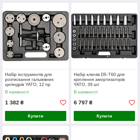
Набір інструментів для
Набір ключів D5-T60 для
розтискання гальмівних
кріплення амортизаторів
циліндрів YATO, 12 пр.
YATO, 39 шт.
В наявності
В наявності
1 382
6 797
₴
₴
Купити
Купити