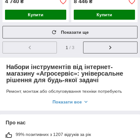
4 740
8 446
₴
₴
Купити
Купити
Показати ще
1
/ 3
Набори інструментів від інтернет-
магазину «Агросервіс»: універсальне
рішення для будь-якої задачі
Ремонт, монтаж або обслуговування техніки потребують
наявності якісного та функціонального інвентарю. Саме тому
Показати все
набори інструментів стають незамінними помічниками для
кожного майстра. Універсальність, зручність зберігання та
широкий вибір необхідних інструментів роблять їх ідеальним
рішенням як для професіоналів, так і для домашнього
Про нас
використання. Якщо ви плануєте оновити свій арсенал або
шукаєте зручне рішення «все в одному», саме час купити
99% позитивних з 1207 відгуків за рік
набір інструментів, який відповідає вашим потребам.