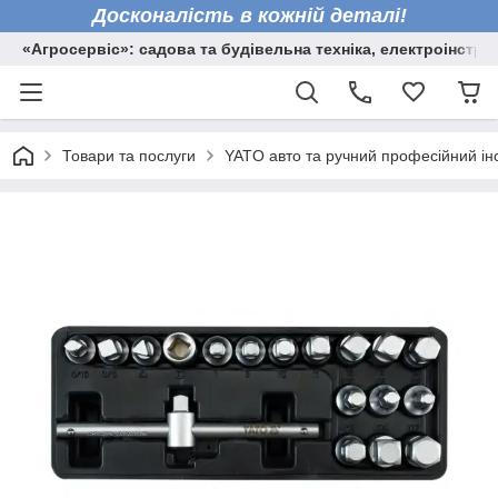
Досконалість в кожній деталі!
«Агросервіс»: садова та будівельна техніка, електроінстру
Товари та послуги
YATO авто та ручний професійний ін