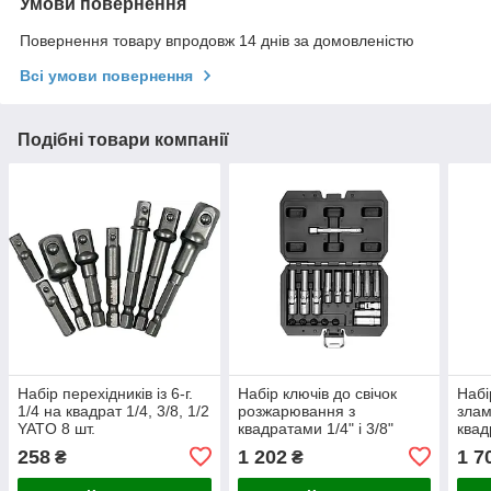
Умови повернення
Повернення товару впродовж 14 днів за домовленістю
Всі умови повернення
Подібні товари компанії
Набір перехідників із 6-г.
Набір ключів до свічок
Набі
1/4 на квадрат 1/4, 3/8, 1/2
розжарювання з
злам
YATO 8 шт.
квадратами 1/4" і 3/8"
квад
YATO 18 елем.YT-05346
059
258
1 202
1 7
₴
₴