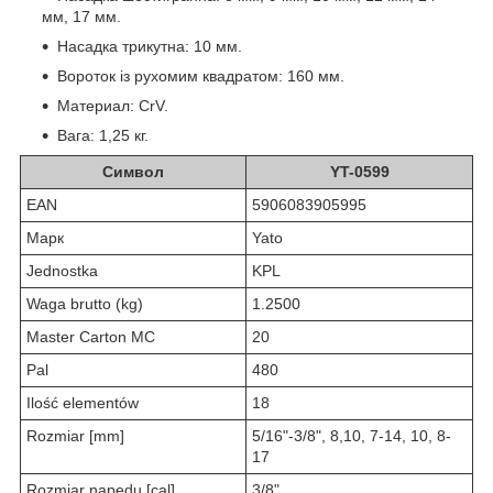
мм, 17 мм.
Насадка трикутна: 10 мм.
Вороток із рухомим квадратом: 160 мм.
Материал: CrV.
Вага: 1,25 кг.
Символ
YT-0599
EAN
5906083905995
Марк
Yato
Jednostka
KPL
Waga brutto (kg)
1.2500
Master Carton MC
20
Pal
480
Ilość elementów
18
Rozmiar [mm]
5/16"-3/8", 8,10, 7-14, 10, 8-
17
Rozmiar napędu [cal]
3/8"