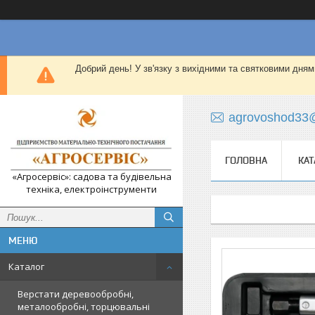
Добрий день! У зв'язку з вихідними та святковими дням
agrovoshod33
ГОЛОВНА
КАТ
«Агросервіс»: садова та будівельна
техніка, електроінструменти
Каталог
Верстати деревообробні,
металообробні, торцювальні