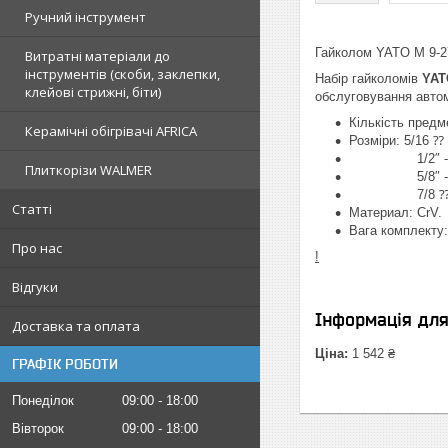
Ручний інструмент
Гайколом YATO М 9-27 
Витратні матеріали до
інструментів (скоби, заклепки,
Набір гайколомів
YAT
клейові стрижні, біти)
обслуговування автом
Кількість предме
Керамічні обігрівачі AFRICA
Розміри: 5/16 ⁇ 
1/2″ - 5/8″
Плиткорізи WALMER
5/8″ - 7/8″
7/8 ⁇ - 1-1/
Статті
Материал: CrV.
Вага комплекту: 
Про нас
!
Відгуки
Інформація дл
Доставка та оплата
Ціна:
1 542 ₴
ГРАФІК РОБОТИ
Понеділок
09:00
18:00
Вівторок
09:00
18:00