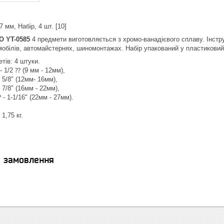
мм, Набір, 4 шт. [10]
O YT-0585
4 предмети виготовляється з хромо-ванадієвого сплаву. Інстр
обілів, автомайстернях, шиномонтажах. Набір упакований у пластиковий 
тів: 4 штуки.
- 1/2 ⁇ (9 мм - 12мм),
 (12мм- 16мм),
 (16мм - 22мм),
16" (22мм - 27мм).
1,75 кг.
я замовлення