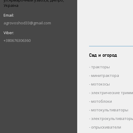
ул.Ярмарочный узвоз,8, Дніпро,
Україна
agrovoshod33@gmail.com
+380676306360
Сад и огород
тракторы
минитрактора
мотокосы
электрические трим
мотоблоки
мотокультиваторы
электрокультиватор
опрыскиватели