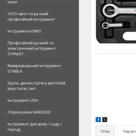
пили
YATO авто та ручний
професійний інструмент
Інструменти NWS
Професійний ручний та
електричний інструмент
STANLEY
Вимірювальний інструмент
STABILA
Круги, диски,стрічка для КШМ,
верстатів, пил
Інструмент USH
Оприскувачі MAROLEX
Інструмент для дому / саду /
городу
Опис
Харак