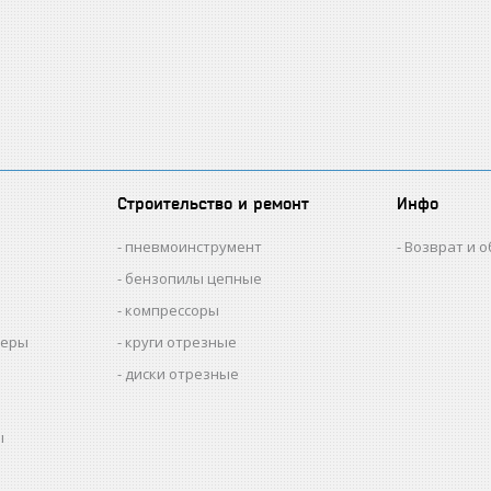
Строительство и ремонт
Инфо
пневмоинструмент
Возврат и 
бензопилы цепные
компрессоры
меры
круги отрезные
диски отрезные
ы