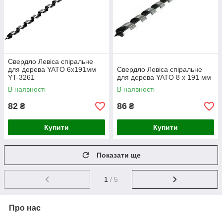
Свердло Левіса спіральне
для дерева YATO 6х191мм
Свердло Левіса спіральне
YT-3261
для дерева YATO 8 х 191 мм
В наявності
В наявності
82
86
₴
₴
Купити
Купити
Показати ще
1
/ 5
Про нас