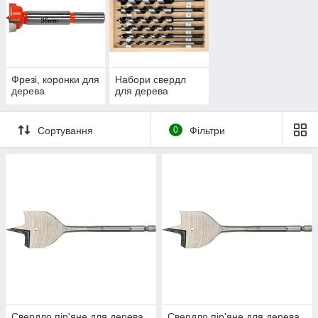
Фрезі, коронки для
Набори свердл
дерева
для дерева
Сортування
0
Фільтри
Свердло пір'яне для дерева
Свердло пір'яне для дерева