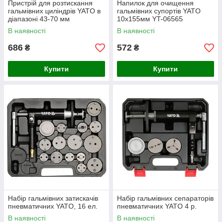
Пристрій для розтискання
Напилок для очищення
гальмівних циліндрів YATO в
гальмівних супортів YATO
діапазоні 43-70 мм
10х155мм YT-06565
В наявності
В наявності
686
572
₴
₴
Купити
Купити
Набір гальмівних затискачів
Набір гальмівних сепараторів
пневматичних YATO, 16 ел.
пневматичних YATO 4 р.
В наявності
В наявності