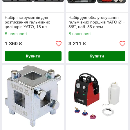
Набір інструментів для
Набір для обслуговування
розтискання гальмівних
гальмівних поршнів YATO Ø =
циліндрів YATO, 18 шт.
3/8", наб. 35 елем.
В наявності
В наявності
1 360
3 211
₴
₴
Купити
Купити