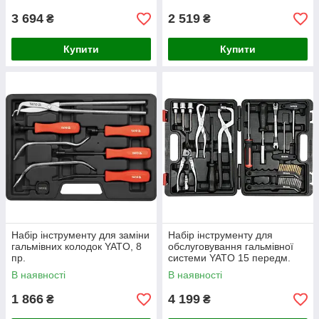
3 694
2 519
₴
₴
Купити
Купити
Набір інструменту для заміни
Набір інструменту для
гальмівних колодок YATO, 8
обслуговування гальмівної
пр.
системи YATO 15 передм.
В наявності
В наявності
1 866
4 199
₴
₴