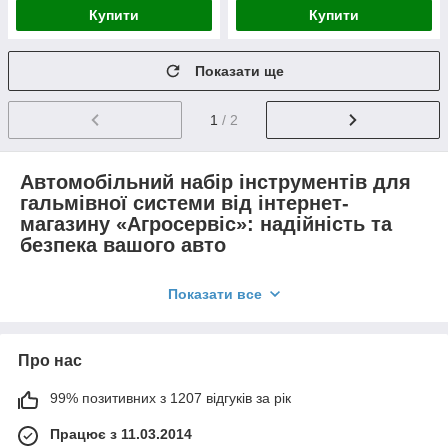
Купити
Купити
Показати ще
1
/ 2
Автомобільний набір інструментів для
гальмівної системи від інтернет-
магазину «Агросервіс»: надійність та
безпека вашого авто
Гальмівна система є однією з ключових частин будь-якого
Показати все
автомобіля. Її справність гарантує безпеку водія, пасажирів
та інших учасників руху. Для обслуговування та ремонту
гальмівної системи важливо використовувати професійні
інструменти, які забезпечать точність і ефективність роботи.
Про нас
Якщо ви хочете якісно обслуговувати своє авто, зверніть
увагу на автомобільний набір інструментів від відомих
99% позитивних з 1207 відгуків за рік
виробників, таких як YATO.
Працює з 11.03.2014
Чому варто купити автомобільний набір