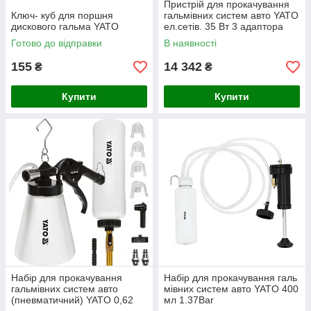
Пристрій для прокачування
Ключ- куб для поршня
гальмівних систем авто YATO
дискового гальма YATO
ел.сетів. 35 Вт 3 адаптора
шланг 3.5м YT-06833
Готово до відправки
В наявності
155
14 342
₴
₴
Купити
Купити
Набір для прокачування
Набір для прокачування галь
гальмівних систем авто
мівних систем авто YATO 400
(пневматичний) YATO 0,62
мл 1.37Bar