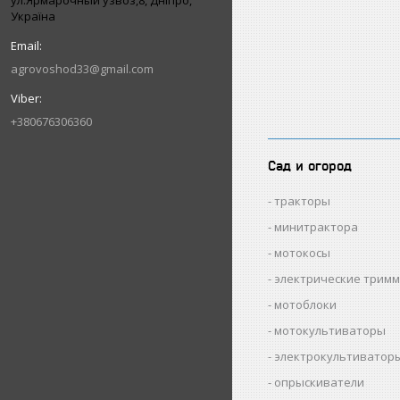
ул.Ярмарочный узвоз,8, Дніпро,
Україна
agrovoshod33@gmail.com
+380676306360
Сад и огород
тракторы
минитрактора
мотокосы
электрические трим
мотоблоки
мотокультиваторы
электрокультиватор
опрыскиватели