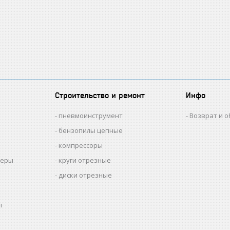
Строительство и ремонт
Инфо
пневмоинструмент
Возврат и 
бензопилы цепные
компрессоры
меры
круги отрезные
диски отрезные
ы