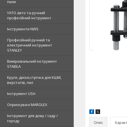
пили
YATO авто та ручний
професійний інструмент
Інструменти NWS
Професійний ручний та
електричний інструмент
STANLEY
Вимірювальний інструмент
STABILA
Круги, диски,стрічка для КШМ,
верстатів, пил
Інструмент USH
Оприскувачі MAROLEX
Інструмент для дому / саду /
городу
Опис
Харак