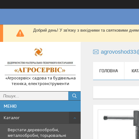
Добрий день! У зв'язку з вихідними та святковими дням
agrovoshod33
ГОЛОВНА
КАТ
«Агросервіс»: садова та будівельна
техніка, електроінструменти
Каталог
Верстати деревообробні,
металообробні, торцювальні