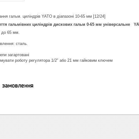
ння гальм. циліндрів YATO в діапазоні 10-65 мм [12/24]
иття гальмівних циліндрів дискових гальм 0-65 мм універсальне Y
м до 65 мм.
влення: сталь.
епи загартовані
имувати роботу регулятора 1/2" або 21 мм гайковим ключем
я замовлення