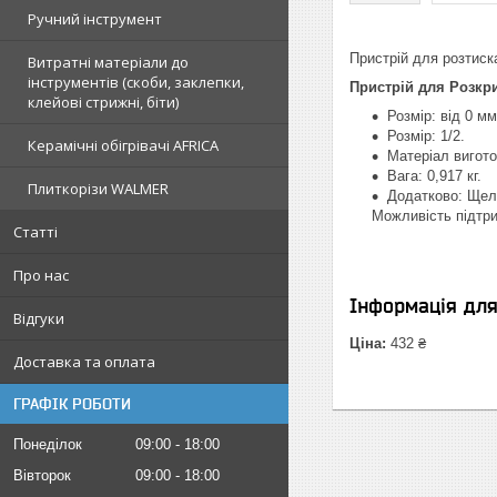
Ручний інструмент
Пристрій для розтиска
Витратні матеріали до
інструментів (скоби, заклепки,
Пристрій для Розкр
клейові стрижні, біти)
Розмір: від 0 м
Розмір: 1/2.
Керамічні обігрівачі AFRICA
Матеріал вигото
Вага: 0,917 кг.
Плиткорізи WALMER
Додатково: Щел
Можливість підтр
Статті
Про нас
Інформація дл
Відгуки
Ціна:
432 ₴
Доставка та оплата
ГРАФІК РОБОТИ
Понеділок
09:00
18:00
Вівторок
09:00
18:00