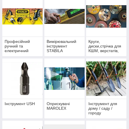
Професійний
Вимірювальний
Круги,
ручний та
інструмент
диски,стрічка для
електричний
STABILA
КШМ, верстатів,
інструмент
пил
STANLEY
Інструмент USH
Оприскувачі
Інструмент для
MAROLEX
дому / саду /
городу