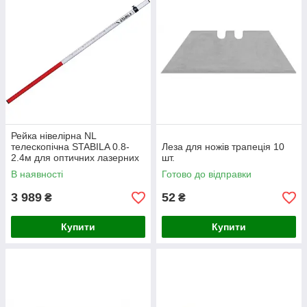
Рейка нівелірна NL
телескопічна STABILA 0.8-
Леза для ножів трапеція 10
2.4м для оптичних лазерних
шт.
рівнів 07468
В наявності
Готово до відправки
3 989
52
₴
₴
Купити
Купити