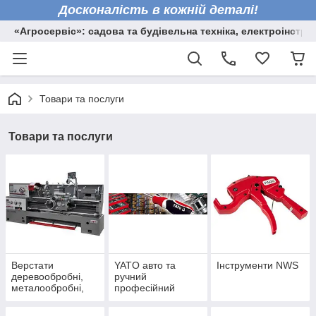
Досконалість в кожній деталі!
«Агросервіс»: садова та будівельна техніка, електроінстру
Товари та послуги
Товари та послуги
Верстати
YATO авто та
Інструменти NWS
деревообробні,
ручний
металообробні,
професійний
торцювальні пили
інструмент