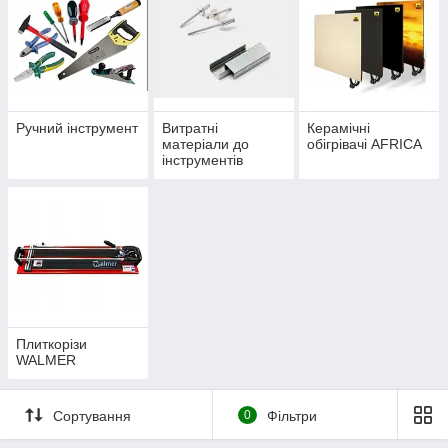
Ручний інструмент
Витратні
Керамічні
матеріали до
обігрівачі AFRICA
інструментів
(скоби, заклепки,
клейові стрижні,
біти)
Плиткорізи
WALMER
Сортування
0
Фільтри