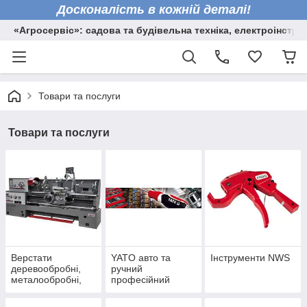
Досконалість в кожній деталі!
«Агросервіс»: садова та будівельна техніка, електроінстру
Товари та послуги
Товари та послуги
Верстати
YATO авто та
Інструменти NWS
деревообробні,
ручний
металообробні,
професійний
торцювальні пили
інструмент