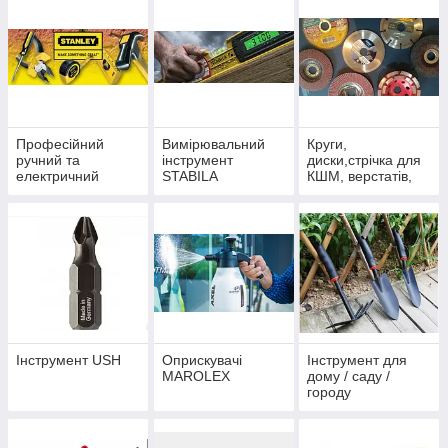
Професійний
Вимірювальний
Круги,
ручний та
інструмент
диски,стрічка для
електричний
STABILA
КШМ, верстатів,
інструмент
пил
STANLEY
Інструмент USH
Оприскувачі
Інструмент для
MAROLEX
дому / саду /
городу