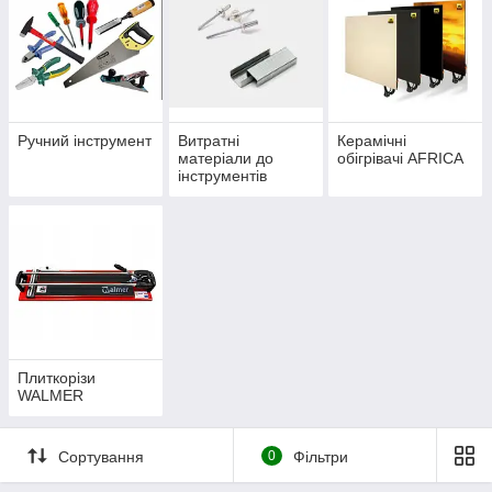
Ручний інструмент
Витратні
Керамічні
матеріали до
обігрівачі AFRICA
інструментів
(скоби, заклепки,
клейові стрижні,
біти)
Плиткорізи
WALMER
Сортування
0
Фільтри