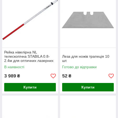
Рейка нівелірна NL
телескопічна STABILA 0.8-
Леза для ножів трапеція 10
2.4м для оптичних лазерних
шт.
рівнів 07468
В наявності
Готово до відправки
3 989
52
₴
₴
Купити
Купити