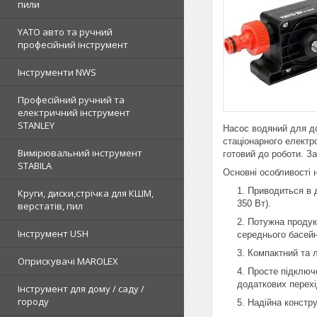
пили
YATO авто та ручний
професійний інструмент
Інструменти NWS
Професійний ручний та
електричний інструмент
STANLEY
Насос водяний для до
стаціонарного електр
Вимірювальний інструмент
готовий до роботи. За
STABILA
Основні особливості
Приводиться в 
Круги, диски,стрічка для КШМ,
350 Вт).
верстатів, пил
Потужна продук
Інструмент USH
середнього басейн
Компактний та л
Оприскувачі MAROLEX
Просте підключ
додаткових перехі
Інструмент для дому / саду /
городу
Надійна констру