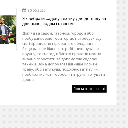
30.06.2026
Як вибрати садову техніку для догляду за
ділянкою, садом і газоном
Догляд за садом, газоном, городом або
прибудинковою територією потребує часу,
сил і правильно підібраного обладнання.
Якщо раніше більшість робіт виконувалася
вручну, то сьогодні багато процесів можна
значно спростити за допомогою садової
техніки. Вона допомагає швидше косити
траву, обрізати кущі, подрібнювати гілки,
прибирати листя, обробляти ґрунт і готувати
дрова.
Повна версія статті