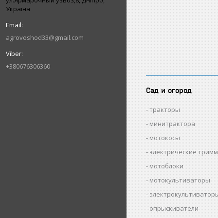
ул.Ярмарочный узвоз,8, Дніпро,
Україна
agrovoshod33@gmail.com
+380676306360
Сад и огород
тракторы
минитрактора
мотокосы
электрические трим
мотоблоки
мотокультиваторы
электрокультиватор
опрыскиватели