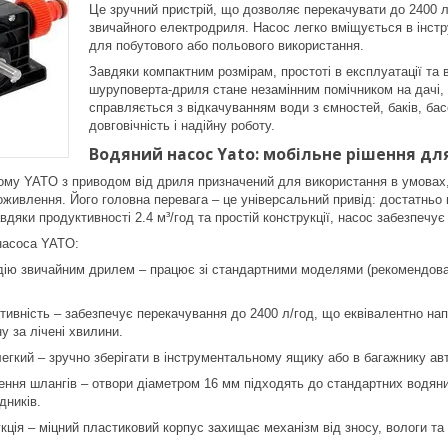
Це зручний пристрій, що дозволяє перекачувати до 2400 лі
звичайного електродриля. Насос легко вміщується в інстр
для побутового або польового використання.
Завдяки компактним розмірам, простоті в експлуатації та 
шуруповерта-дриля стане незамінним помічником на дачі, в
справляється з відкачуванням води з ємностей, баків, ба
довговічність і надійну роботу.
Водяний насос Yato: мобільне рішення для
му YATO з приводом від дриля призначений для використання в умовах,
оживлення. Його головна перевага – це універсальний привід: достатньо 
вдяки продуктивності 2.4 м³/год та простій конструкції, насос забезпечу
 насоса YATO:
дію звичайним дрилем – працює зі стандартними моделями (рекомендова
тивність – забезпечує перекачування до 2400 л/год, що еквівалентно на
у за лічені хвилини.
егкий – зручно зберігати в інструментальному ящику або в багажнику ав
ення шлангів – отвори діаметром 16 мм підходять до стандартних водяни
дників.
кція – міцний пластиковий корпус захищає механізм від зносу, вологи та