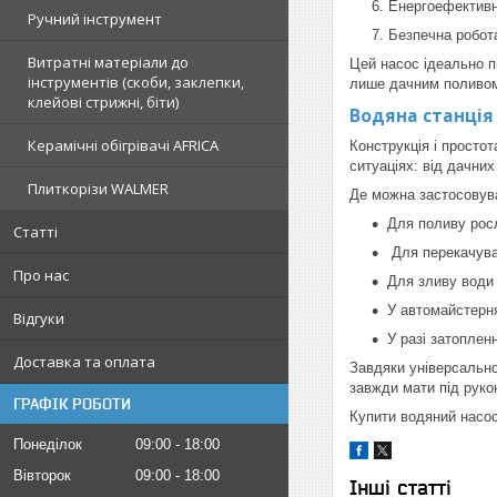
Енергоефективн
Ручний інструмент
Безпечна робота
Витратні матеріали до
Цей насос ідеально п
інструментів (скоби, заклепки,
лише дачним поливом 
клейові стрижні, біти)
Водяна станція
Керамічні обігрівачі AFRICA
Конструкція і просто
ситуаціях: від дачних
Плиткорізи WALMER
Де можна застосовув
Для поливу росл
Статті
Для перекачуван
Про нас
Для зливу води 
У автомайстерня
Відгуки
У разі затоплен
Доставка та оплата
Завдяки універсально
завжди мати під рукою
ГРАФІК РОБОТИ
Купити водяний насос
Понеділок
09:00
18:00
Вівторок
09:00
18:00
Інші статті