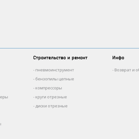
Строительство и ремонт
Инфо
пневмоинструмент
Возврат и 
бензопилы цепные
компрессоры
меры
круги отрезные
диски отрезные
ы