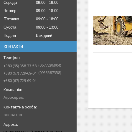
Середа
09:00
18:00
Четвер
09:00
18:00
Пʼятниця
09:00
18:00
Субота
09:00
13:00
Неділя
Вихідний
КОНТАКТИ
0677296904
+380 (95) 358-73-58
0953587358
+380 (67) 729-69-04
+380 (67) 729-69-04
Агросервіс
оператор