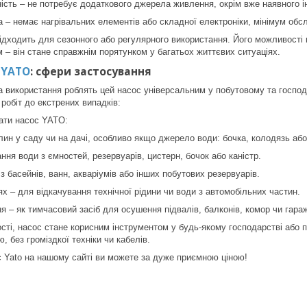
ість – не потребує додаткового джерела живлення, окрім вже наявного і
 – немає нагрівальних елементів або складної електроніки, мінімум обс
ідходить для сезонного або регулярного використання. Його можливості
– він стане справжнім порятунком у багатьох життєвих ситуаціях.
 YATO
: сфери застосування
та використання роблять цей насос універсальним у побутовому та госпо
 робіт до екстрених випадків:
ати насос YATO:
ин у саду чи на дачі, особливо якщо джерело води: бочка, колодязь аб
ня води з ємностей, резервуарів, цистерн, бочок або каністр.
з басейнів, ванн, акваріумів або інших побутових резервуарів.
х – для відкачування технічної рідини чи води з автомобільних частин.
ня – як тимчасовий засіб для осушення підвалів, балконів, комор чи гараж
сті, насос стане корисним інструментом у будь-якому господарстві або п
, без громіздкої техніки чи кабелів.
 Yato на нашому сайті ви можете за дуже приємною ціною!