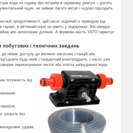
трів води на годину без потреби в окремому двигуні – досить
ументальний ящик, не займає багато місця і чудово підходить
високій продуктивності, цей насос водяний із приводом від
 гаражі, в автомайстерні чи навіть у подорожах. Він швидко
сейнів або затоплених ділянок. А фірмова якість YATO гарантує
 побутових і технічних завдань
 де немає доступу до великих насосних станцій або
під’єднати будь-який стандартний електродриль, і насос уже
є швидке перекачування чистої або злегка забрудненої води.
на потужність від
повненню
томобіля.
х шлангів без
 випадкових ударів.