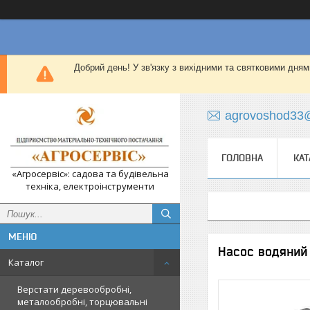
Добрий день! У зв'язку з вихідними та святковими дням
agrovoshod33
ГОЛОВНА
КАТ
«Агросервіс»: садова та будівельна
техніка, електроінструменти
Насос водяний 
Каталог
Верстати деревообробні,
металообробні, торцювальні