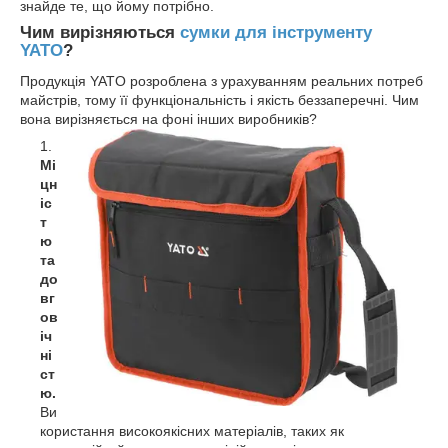
знайде те, що йому потрібно.
Чим вирізняються
сумки для інструменту
YATO
?
Продукція YATO розроблена з урахуванням реальних потреб
майстрів, тому її функціональність і якість беззаперечні. Чим
вона вирізняється на фоні інших виробників?
Мі
цн
іс
т
ю
та
до
вг
ов
іч
ні
ст
ю.
Ви
користання високоякісних матеріалів, таких як