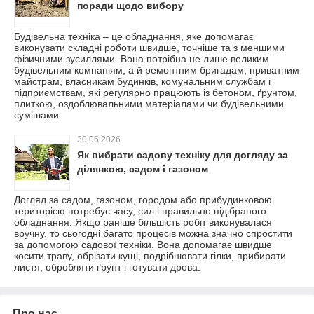
поради щодо вибору
Будівельна техніка – це обладнання, яке допомагає
виконувати складні роботи швидше, точніше та з меншими
фізичними зусиллями. Вона потрібна не лише великим
будівельним компаніям, а й ремонтним бригадам, приватним
майстрам, власникам будинків, комунальним службам і
підприємствам, які регулярно працюють із бетоном, ґрунтом,
плиткою, оздоблювальними матеріалами чи будівельними
сумішами.
30.06.2026
Як вибрати садову техніку для догляду за
ділянкою, садом і газоном
Догляд за садом, газоном, городом або прибудинковою
територією потребує часу, сил і правильно підібраного
обладнання. Якщо раніше більшість робіт виконувалася
вручну, то сьогодні багато процесів можна значно спростити
за допомогою садової техніки. Вона допомагає швидше
косити траву, обрізати кущі, подрібнювати гілки, прибирати
листя, обробляти ґрунт і готувати дрова.
Про нас