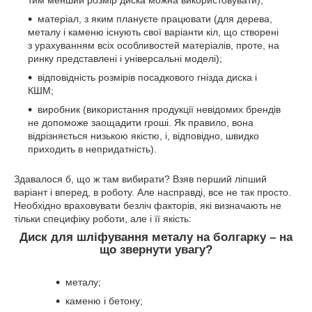
тим менший розмір диска можна використовувати);
матеріал, з яким плануєте працювати (для дерева,
металу і каменю існують свої варіанти кіл, що створені
з урахуванням всіх особливостей матеріалів, проте, на
ринку представлені і універсальні моделі);
відповідність розмірів посадкового гнізда диска і
КШМ;
виробник (використання продукції невідомих брендів
не допоможе заощадити гроші. Як правило, вона
відрізняється низькою якістю, і, відповідно, швидко
приходить в непридатність).
Здавалося б, що ж там вибирати? Взяв перший ліпший
варіант і вперед, в роботу. Але насправді, все не так просто.
Необхідно враховувати безліч факторів, які визначають не
тільки специфіку роботи, але і її якість:
Диск для шліфування металу на болгарку – на
що звернути увагу?
металу;
каменю і бетону;