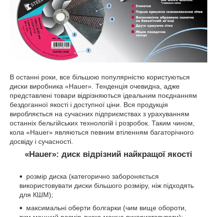
В останні роки, все більшою популярністю користуються
диски виробника «Hauer». Тенденція очевидна, адже
представлені товари відрізняються ідеальним поєднанням
бездоганної якості і доступної ціни. Вся продукція
виробляється на сучасних підприємствах з урахуванням
останніх бельгійських технологій і розробок. Таким чином,
кола «Hauer» являються певним втіленням багаторічного
досвіду і сучасності.
«Hauer»: диск відрізний найкращої якості
розмір диска (категорично забороняється
використовувати диски більшого розміру, ніж підходять
для КШМ);
максимальні оберти болгарки (чим вище обороти,