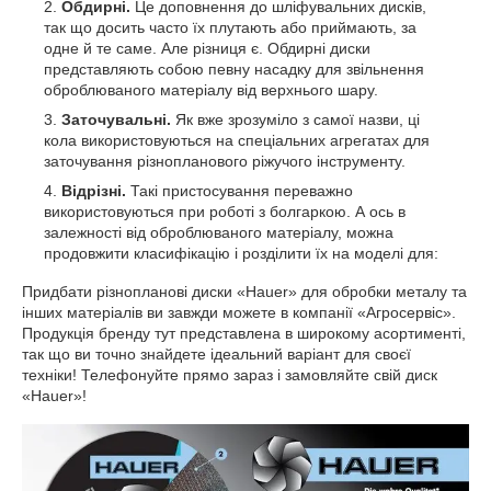
Обдирні.
Це доповнення до шліфувальних дисків,
так що досить часто їх плутають або приймають, за
одне й те саме. Але різниця є. Обдирні диски
представляють собою певну насадку для звільнення
оброблюваного матеріалу від верхнього шару.
Заточувальні.
Як вже зрозуміло з самої назви, ці
кола використовуються на спеціальних агрегатах для
заточування різнопланового ріжучого інструменту.
Відрізні.
Такі пристосування переважно
використовуються при роботі з болгаркою. А ось в
залежності від оброблюваного матеріалу, можна
продовжити класифікацію і розділити їх на моделі для:
Придбати різнопланові диски «Hauer» для обробки металу та
інших матеріалів ви завжди можете в компанії «Агросервіс».
Продукція бренду тут представлена в широкому асортименті,
так що ви точно знайдете ідеальний варіант для своєї
техніки! Телефонуйте прямо зараз і замовляйте свій диск
«Hauer»!