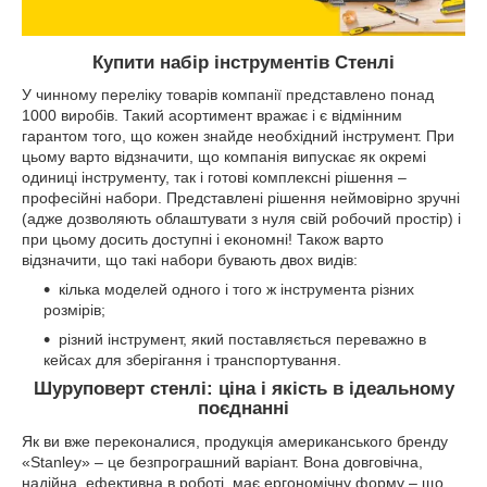
Купити набір інструментів Стенлі
У чинному переліку товарів компанії представлено понад
1000 виробів. Такий асортимент вражає і є відмінним
гарантом того, що кожен знайде необхідний інструмент. При
цьому варто відзначити, що компанія випускає як окремі
одиниці інструменту, так і готові комплексні рішення –
професійні набори. Представлені рішення неймовірно зручні
(адже дозволяють облаштувати з нуля свій робочий простір) і
при цьому досить доступні і економні! Також варто
відзначити, що такі набори бувають двох видів:
кілька моделей одного і того ж інструмента різних
розмірів;
різний інструмент, який поставляється переважно в
кейсах для зберігання і транспортування.
Шуруповерт стенлі: ціна і якість в ідеальному
поєднанні
Як ви вже переконалися, продукція американського бренду
«Stanley» – це безпрограшний варіант. Вона довговічна,
надійна, ефективна в роботі, має ергономічну форму – що