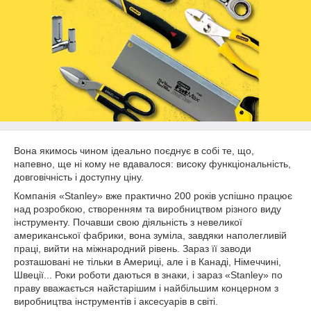
Вона якимось чином ідеально поєднує в собі те, що,
напевно, ще ні кому не вдавалося: високу функціональність,
довговічність і доступну ціну.
Компанія «Stanley» вже практично 200 років успішно працює
над розробкою, створенням та виробництвом різного виду
інструменту. Почавши свою діяльність з невеликої
американської фабрики, вона зуміла, завдяки наполегливій
праці, вийти на міжнародний рівень. Зараз її заводи
розташовані не тільки в Америці, але і в Канаді, Німеччині,
Швеції... Роки роботи даються в знаки, і зараз «Stanley» по
праву вважається найстарішим і найбільшим концерном з
виробництва інструментів і аксесуарів в світі.