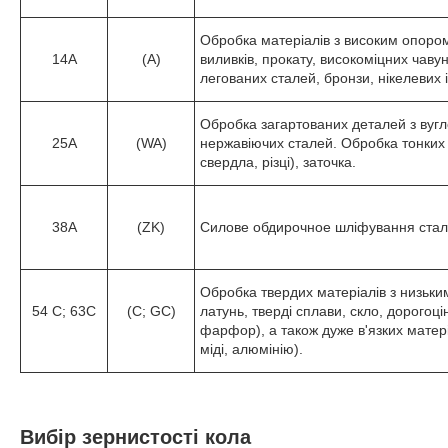
Обробка матеріалів з високим опоро
14А
(A)
виливків, прокату, високоміцних чавун
легованих сталей, бронзи, нікелевих і
Обробка загартованих деталей з вугл
25A
(WA)
нержавіючих сталей. Обробка тонких д
свердла, різці), заточка.
38A
(ZK)
Силове обдирочное шліфування стале
Обробка твердих матеріалів з низьки
54 C; 63C
(C; GC)
латунь, тверді сплави, скло, дорогоцін
фарфор), а також дуже в'язких матері
міді, алюмінію).
Вибір зернистості кола