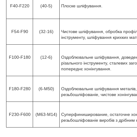
F40-F220
(40-5)
Плоске шліфування.
F54-F90
(32-16)
Чистове шліфування, обробка профіл
інструменту, шліфування крихких мате
F100-F180
(12-6)
Оздоблювальне шліфування, доведен
різального інструменту, сталевих заго
попереднє хонінгування.
F180-F280
(6-М50)
Оздоблювальне шліфування металів, ск
резьбошліфованіе, чистове хонінгува
F230-F600
(М63-М14)
Суперфиниширование, остаточне хоні
резьбошліфованіе виробів з дрібним 