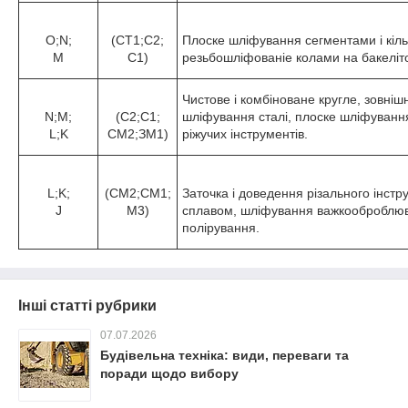
O;N;
(СТ1;С2;
Плоске шліфування сегментами і кіл
M
С1)
резьбошліфованіе колами на бакелітов
Чистове і комбіноване кругле, зовніш
N;M;
(С2;С1;
шліфування сталі, плоске шліфування
L;K
СМ2;ЗМ1)
ріжучих інструментів.
L;K;
(CM2;CM1;
Заточка і доведення різального інст
J
M3)
сплавом, шліфування важкооброблюва
полірування.
Інші статті рубрики
07.07.2026
Будівельна техніка: види, переваги та
поради щодо вибору