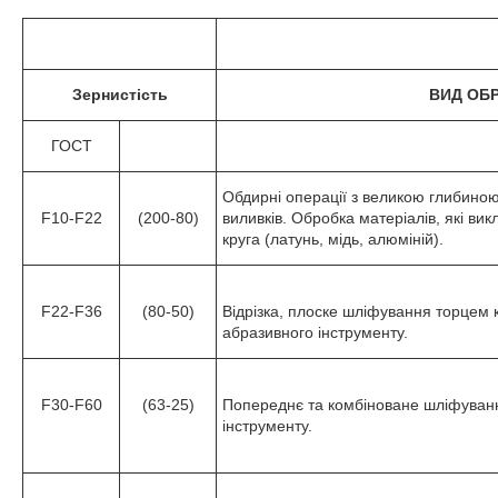
Зернистість
ВИД ОБ
ГОСТ
Обдирні операції з великою глибиною
F10-F22
(200-80)
виливків. Обробка матеріалів, які в
круга (латунь, мідь, алюміній).
F22-F36
(80-50)
Відрізка, плоске шліфування торцем к
абразивного інструменту.
F30-F60
(63-25)
Попереднє та комбіноване шліфуванн
інструменту.