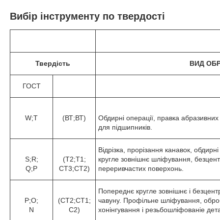
Вибір інструменту по твердості
Твердість
ВИД ОБ
ГОСТ
W;T
(ВТ;ВТ)
Обдирні операції, правка абразивних
для підшипників.
Відрізка, прорізання канавок, обдирні
S;R;
(Т2;Т1;
кругле зовнішнє шліфування, безцен
Q;P
СТ3;СТ2)
переривчастих поверхонь.
Попереднє кругле зовнішнє і безцент
P;O;
(СТ2;СТ1;
чавуну. Профільне шліфування, обро
N
С2)
хонінгування і резьбошліфованіе дет