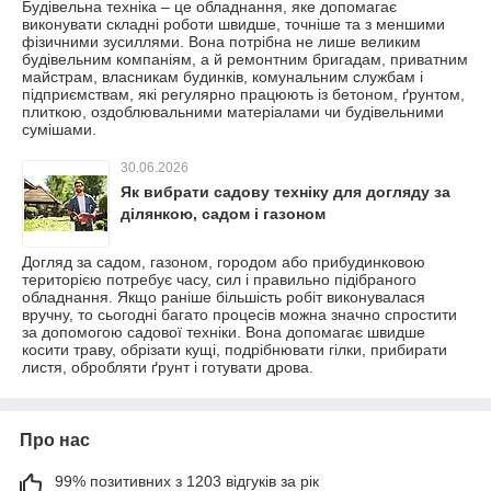
Будівельна техніка – це обладнання, яке допомагає
виконувати складні роботи швидше, точніше та з меншими
фізичними зусиллями. Вона потрібна не лише великим
будівельним компаніям, а й ремонтним бригадам, приватним
майстрам, власникам будинків, комунальним службам і
підприємствам, які регулярно працюють із бетоном, ґрунтом,
плиткою, оздоблювальними матеріалами чи будівельними
сумішами.
30.06.2026
Як вибрати садову техніку для догляду за
ділянкою, садом і газоном
Догляд за садом, газоном, городом або прибудинковою
територією потребує часу, сил і правильно підібраного
обладнання. Якщо раніше більшість робіт виконувалася
вручну, то сьогодні багато процесів можна значно спростити
за допомогою садової техніки. Вона допомагає швидше
косити траву, обрізати кущі, подрібнювати гілки, прибирати
листя, обробляти ґрунт і готувати дрова.
Про нас
99% позитивних з 1203 відгуків за рік