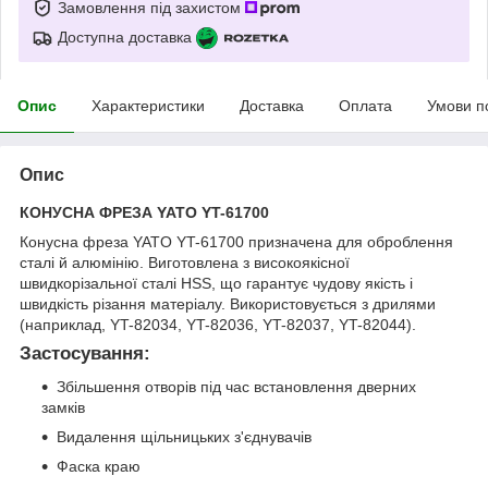
Замовлення під захистом
Доступна доставка
Опис
Характеристики
Доставка
Оплата
Умови п
Опис
КОНУСНА ФРЕЗА YATO YT-61700
Конусна фреза YATO YT-61700 призначена для оброблення
сталі й алюмінію. Виготовлена з високоякісної
швидкорізальної сталі HSS, що гарантує чудову якість і
швидкість різання матеріалу. Використовується з дрилями
(наприклад, YT-82034, YT-82036, YT-82037, YT-82044).
Застосування:
Збільшення отворів під час встановлення дверних
замків
Видалення щільницьких з'єднувачів
Фаска краю