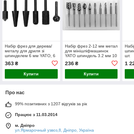
Набір фрез для дерева/
Набір фрез 2-12 мм метал
Набі
металу для дриля зі
для мінішліфмашинок
шпи
шпинделем 6 мм YATO, 6
YATO шпиндель 3.2 мм 10
шт.
шт.
шт.
363
236
1 2
₴
₴
Купити
Купити
Про нас
99% позитивних з 1207 відгуків за рік
Працює з 11.03.2014
м. Дніпро
ул.Ярмарочный узвоз,8, Дніпро, Україна