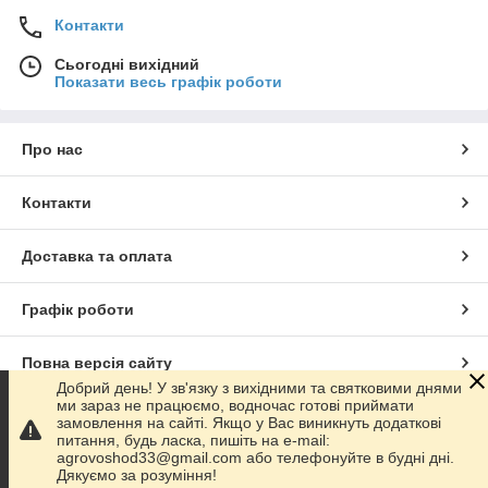
Контакти
Сьогодні вихідний
Показати весь графік роботи
Про нас
Контакти
Доставка та оплата
Графік роботи
Повна версія сайту
Добрий день! У зв'язку з вихідними та святковими днями
ми зараз не працюємо, водночас готові приймати
Сайт створено на маркетплейсі
Prom.ua
замовлення на сайті. Якщо у Вас виникнуть додаткові
питання, будь ласка, пишіть на e-mail:
agrovoshod33@gmail.com або телефонуйте в будні дні.
Політика конфіденційності
Дякуємо за розуміння!