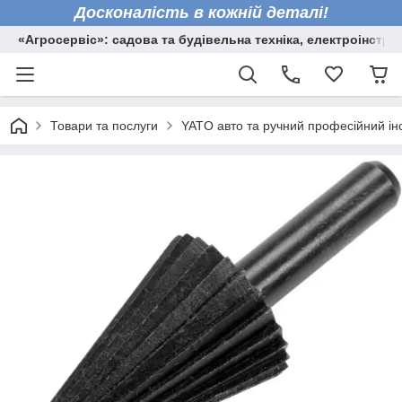
Досконалість в кожній деталі!
«Агросервіс»: садова та будівельна техніка, електроінстру
Товари та послуги
YATO авто та ручний професійний ін