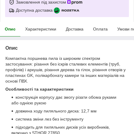
Замовлення під захистом
Доступна доставка
Опис
Характеристики
Доставка
Оплата
Умови п
Опис
Компактна поршнева пила із широким спектром
застосування: різання без іскрів сталевих елементів (труб,
профілів) і аркушів, різання дерева та гілок, різання отворів у
пластинах GK, полікарбонату камери та інших матеріалів на
основі ПВХ.
Особливості та характеристики
конструкція корпусу дає змогу різати обома руками
або однією рукою
довжина ходу пиляльного диска: 12,7 мм
система зміни лез без інструменту
підходить для пиляльних дисків усіх виробників,
включно з STHOR 27850