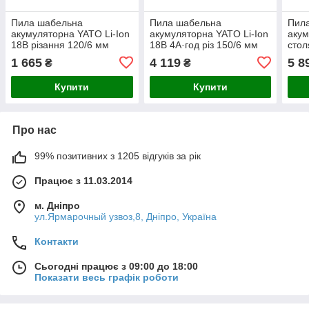
Пила шабельна
Пила шабельна
Пил
акумуляторна YATO Li-Ion
акумуляторна YATO Li-Ion
акум
18В різання 120/6 мм
18В 4А·год різ 150/6 мм
стол
дерево/метал без
дерево/ метал YT-828151
Li-I
1 665
4 119
5 8
₴
₴
акумулятора YT-828154
6"/1
828
Купити
Купити
Про нас
99% позитивних з 1205 відгуків за рік
Працює з 11.03.2014
м. Дніпро
ул.Ярмарочный узвоз,8, Дніпро, Україна
Контакти
Сьогодні працює з 09:00 до 18:00
Показати весь графік роботи