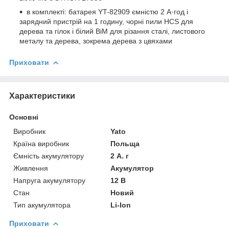
в комплекті: батарея YT-82909 ємністю 2 А·год і
зарядний пристрій на 1 годину, чорні пили HCS для
дерева та гілок і білий BiM для різання сталі, листового
металу та дерева, зокрема дерева з цвяхами
Приховати
Характеристики
Основні
Виробник
Yato
Країна виробник
Польща
Ємність акумулятору
2 А. г
Живлення
Акумулятор
Напруга акумулятору
12 В
Стан
Новий
Тип акумулятора
Li-Ion
Приховати