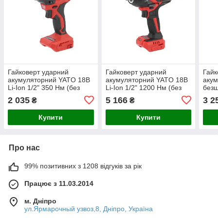
Гайковерт ударний
Гайковерт ударний
Гайк
акумуляторний YATO 18В
акумуляторний YATO 18В
аку
Li-Ion 1/2" 350 Нм (без
Li-Ion 1/2" 1200 Нм (без
безщ
акумулятора)
акумулятора)
1/2'
2 035
5 166
3 2
₴
₴
акум
Купити
Купити
Про нас
99% позитивних з 1208 відгуків за рік
Працює з 11.03.2014
м. Дніпро
ул.Ярмарочный узвоз,8, Дніпро, Україна