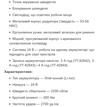
Точне керування швидкістю
Блокування шпинделя
Світлодіод, що освітлює робоче місце
Металевий корпус редуктора (твердість — 53-56
HRC)
Ергономічна ручка, металевий затискач для ременя
Міцний, прогумований корпус з армованого
скловолокном поліаміду
Система 18 В — робота на одному акумуляторі, що
підходить для серії пристроїв
Запасні акумулятори ємністю: 2 А·год (YT-82842), 3
A·год (YT-82843) і 4 A·год (YT-82844)
Характеристики:
Тип акумулятора — Літій-іонний (Li-Ion)
Напруга — 18 В
Швидкість обертання — 2200 об/хв
Крутний момент — 300 Нм
Частота ударів — 2700 уд./хв