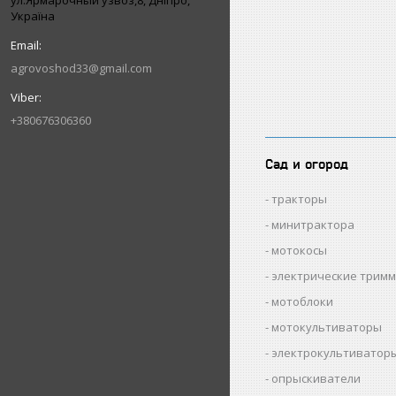
ул.Ярмарочный узвоз,8, Дніпро,
Україна
agrovoshod33@gmail.com
+380676306360
Сад и огород
тракторы
минитрактора
мотокосы
электрические трим
мотоблоки
мотокультиваторы
электрокультиватор
опрыскиватели