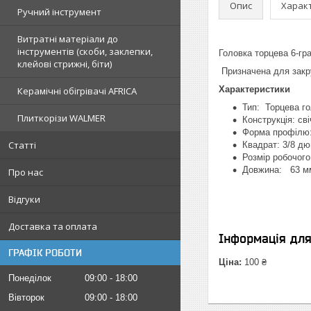
Опис
Харак
Ручний інструмент
Витратні матеріали до
інструментів (скоби, заклепки,
Головка торцева 6-гра
клейові стрижні, біти)
Призначена для закр
Характеристики
Керамічні обігрівачі AFRICA
Тип: Торцева г
Плиткорізи WALMER
Конструкція: св
Форма профілю:
Статті
Квадрат: 3/8 д
Розмір робочог
Довжина: 63 м
Про нас
Відгуки
Доставка та оплата
Інформація дл
ГРАФІК РОБОТИ
Ціна:
100 ₴
Понеділок
09:00
18:00
Вівторок
09:00
18:00