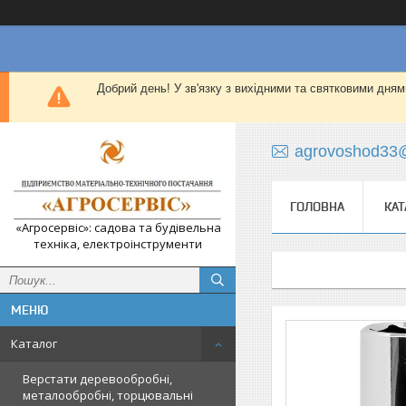
Добрий день! У зв'язку з вихідними та святковими дням
agrovoshod33
ГОЛОВНА
КАТ
«Агросервіс»: садова та будівельна
техніка, електроінструменти
Каталог
Верстати деревообробні,
металообробні, торцювальні