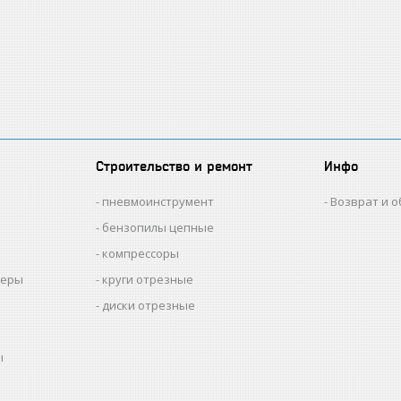
Строительство и ремонт
Инфо
пневмоинструмент
Возврат и 
бензопилы цепные
компрессоры
меры
круги отрезные
диски отрезные
ы