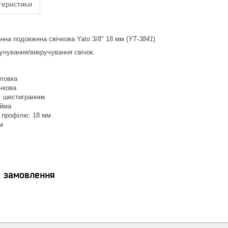
теристики
нна подовжена свічкова Yato 3/8" 18 мм (
YT
-
3841
)
учування/викручування свічок.
оловка
ічкова
 шестигранник
юйма
о профілю: 18 мм
м
я замовлення