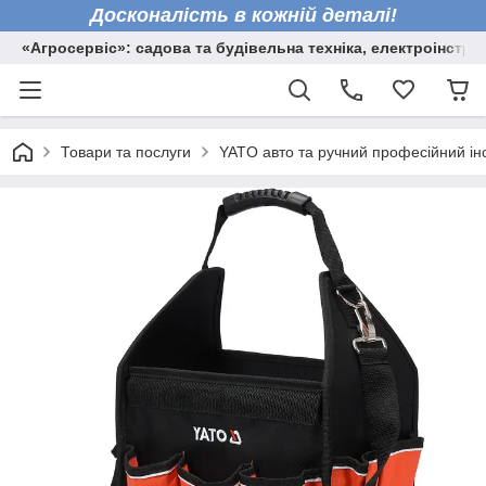
Досконалість в кожній деталі!
«Агросервіс»: садова та будівельна техніка, електроінстру
Товари та послуги
YATO авто та ручний професійний ін