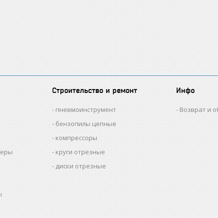
Строительство и ремонт
Инфо
пневмоинструмент
Возврат и 
бензопилы цепные
компрессоры
меры
круги отрезные
диски отрезные
ы