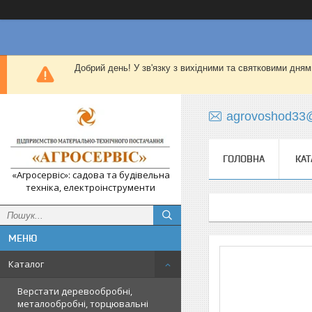
Добрий день! У зв'язку з вихідними та святковими дням
agrovoshod33
ГОЛОВНА
КАТ
«Агросервіс»: садова та будівельна
техніка, електроінструменти
Каталог
Верстати деревообробні,
металообробні, торцювальні