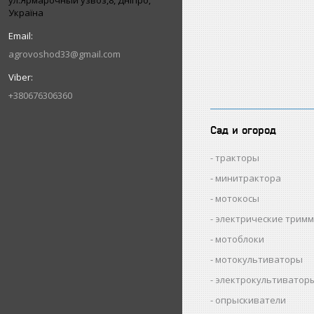
ул.Ярмарочный узвоз,8, Дніпро,
Україна
agrovoshod33@gmail.com
+380676306360
Сад и огород
тракторы
минитрактора
мотокосы
электрические трим
мотоблоки
мотокультиваторы
электрокультиватор
опрыскиватели