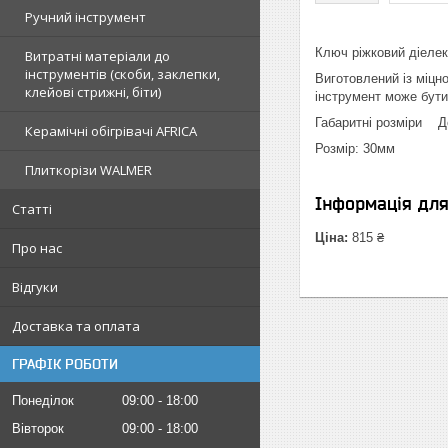
Ручний інструмент
Ключ ріжковий діеле
Витратні матеріали до
інструментів (скоби, заклепки,
Виготовлений із міцн
клейові стрижні, біти)
інструмент може бути
Габаритні розміри 
Керамічні обігрівачі AFRICA
Розмір: 30мм
Плиткорізи WALMER
Інформація дл
Статті
Ціна:
815 ₴
Про нас
Відгуки
Доставка та оплата
ГРАФІК РОБОТИ
Понеділок
09:00
18:00
Вівторок
09:00
18:00