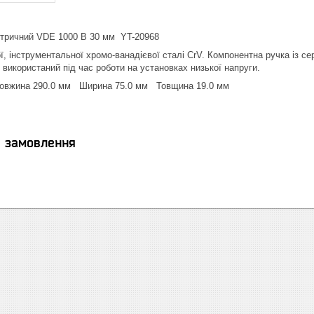
ктричний VDE 1000 В 30 мм YT-20968
ої, інструментальної хромо-ванадієвої сталі CrV. Компонентна ручка із 
 використаний під час роботи на установках низької напруги.
Довжина 290.0 мм Ширина 75.0 мм Товщина 19.0 мм
я замовлення