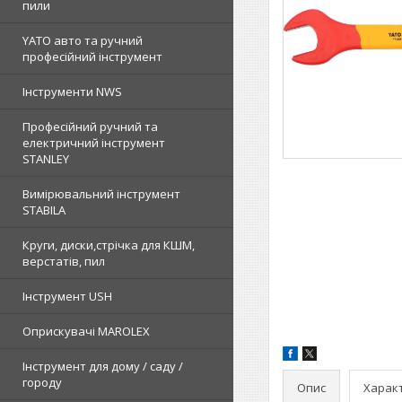
пили
YATO авто та ручний
професійний інструмент
Інструменти NWS
Професійний ручний та
електричний інструмент
STANLEY
Вимірювальний інструмент
STABILA
Круги, диски,стрічка для КШМ,
верстатів, пил
Інструмент USH
Оприскувачі MAROLEX
Інструмент для дому / саду /
городу
Опис
Харак