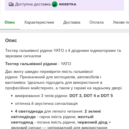
Доступна доставка
Опис
Характеристики
Доставка
Оплата
Умови п
Опис
Тестер гальмівної рідини YATO з 4 діодними індикаторами та
звуковим сигналом
Тестер гальмівної рідини
- YATO
Дає змогу швидко перевірити якість гальмівної
рідини. Призначений для мотоциклів, автомобілів і
вантажівок. Ідеально підходить для використання в
професійних майстернях, а також у гаражі на задньому дворі.
вимірювання 3 типів рідини:
DOT 3, DOT 4 и DOT 5
оптична й акустична сигналізація
4 светодиода
для легкого читання:
2 зелені
світлодіоди
- гарна якість рідини,
желтый
светодиод
- погана якість рідини,
червоний діод
+
звуковий сигнал — непридатний для використання