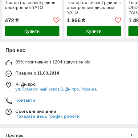
Тестер гальмівної рідини
Тестер гальмівної рідини з
Тест
електронний YATO
електронним дисплеєм
OBD
YATO
YAT
472
1 866
1 4
₴
₴
Купити
Купити
Про нас
99% позитивних з 1204 відгуків за рік
Працює з 11.03.2014
м. Дніпро
ул.Ярмарочный узвоз,8, Дніпро, Україна
Контакти
Сьогодні вихідний
Показати весь графік роботи
Про нас