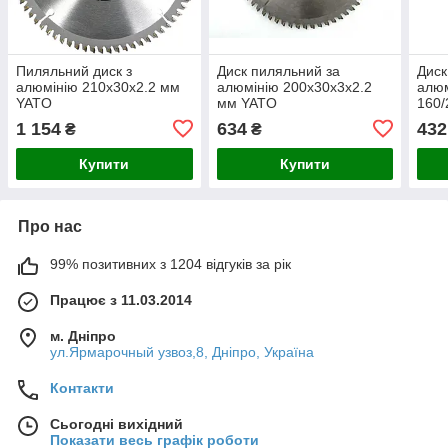
Пиляльний диск з
Диск пиляльний за
Диск
алюмінію 210х30х2.2 мм
алюмінію 200х30х3х2.2
алю
YATO
мм YATO
160/
1 154
634
432
₴
₴
Купити
Купити
Про нас
99% позитивних з 1204 відгуків за рік
Працює з 11.03.2014
м. Дніпро
ул.Ярмарочный узвоз,8, Дніпро, Україна
Контакти
Сьогодні вихідний
Показати весь графік роботи