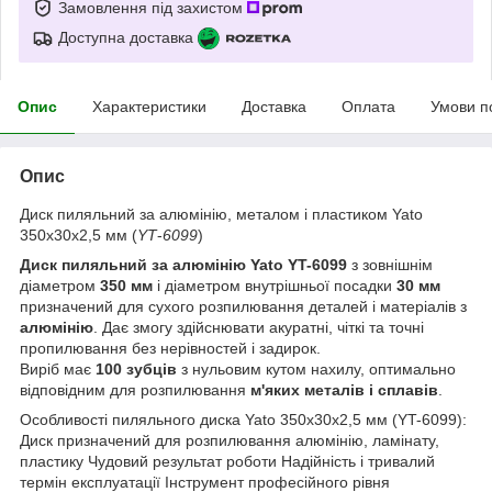
Замовлення під захистом
Доступна доставка
Опис
Характеристики
Доставка
Оплата
Умови п
Опис
Диск пиляльний за алюмінію, металом і пластиком Yato
350х30х2,5 мм (
YT
-
6099
)
Диск пиляльний за алюмінію Yato YT-6099
з зовнішнім
діаметром
350 мм
і діаметром внутрішньої посадки
30 мм
призначений для сухого розпилювання деталей і матеріалів з
алюмінію
. Дає змогу здійснювати акуратні, чіткі та точні
пропилювання без нерівностей і задирок.
Виріб має
100 зубців
з нульовим кутом нахилу, оптимально
відповідним для розпилювання
м'яких металів і сплавів
.
Особливості пиляльного диска Yato 350х30х2,5 мм (YT-6099):
Диск призначений для розпилювання алюмінію, ламінату,
пластику Чудовий результат роботи Надійність і тривалий
термін експлуатації Інструмент професійного рівня