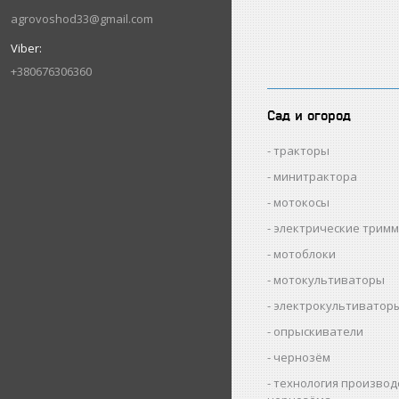
agrovoshod33@gmail.com
+380676306360
Сад и огород
тракторы
минитрактора
мотокосы
электрические трим
мотоблоки
мотокультиваторы
электрокультиватор
опрыскиватели
чернозём
технология производ