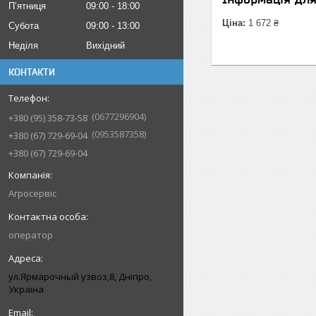
Пʼятниця
09:00
18:00
Ціна:
1 672 ₴
Субота
09:00
13:00
Неділя
Вихідний
КОНТАКТИ
0677296904
+380 (95) 358-73-58
0953587358
+380 (67) 729-69-04
+380 (67) 729-69-04
Агросервіс
оператор
ул.Ярмарочный узвоз,8, Дніпро,
Україна