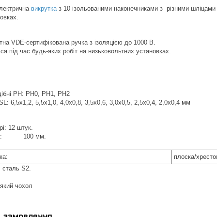
електрична
викрутка
з 10 ізольованими наконечниками з різними шліцами
овках.
на VDE-сертифікована ручка з ізоляцією до 1000 В.
я під час будь-яких робіт на низьковольтних установках.
ібні PH: PH0, PH1, PH2
L: 6,5x1,2, 5,5x1,0, 4,0x0,8, 3,5x0,6, 3,0x0,5, 2,5x0,4, 2,0x0,4 мм
рі: 12 штук.
ина: 100 мм.
ка:
плоска/хресто
таль S2.
який чохол
я замовлення