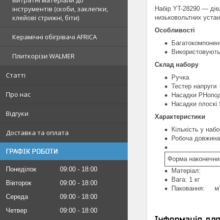
Витратні матеріали до
інструментів (скоби, заклепки,
Набір YT-28290 — ді
клейові стрижні, біти)
низьковольтних устан
Особливості
Керамічні обігрівачі AFRICA
Багатокомпонент
Використовуютьс
Плиткорізи WALMER
Склад набору
Статті
Ручка
Тестер напруги
Про нас
Насадки PHопод
Насадки плоскі S
Відгуки
Характеристики
Кількість у набо
Доставка та оплата
Робоча довж
ГРАФІК РОБОТИ
Форма наконечни
Понеділок
09:00
18:00
Матеріал: с
Вага: 1 кг
Вівторок
09:00
18:00
Паковання: м'
Середа
09:00
18:00
Четвер
09:00
18:00
Інформація дл