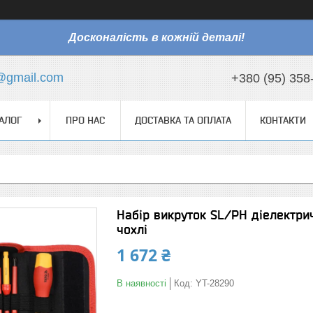
Досконалість в кожній деталі!
@gmail.com
+380 (95) 358
АЛОГ
ПРО НАС
ДОСТАВКА ТА ОПЛАТА
КОНТАКТИ
Набір викруток SL/PH діелектрич
чохлі
1 672 ₴
В наявності
Код:
YT-28290