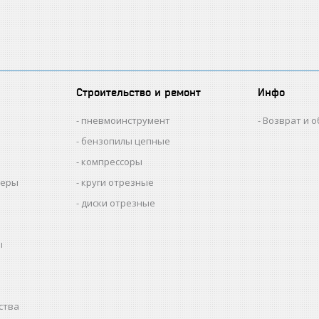
Строительство и ремонт
Инфо
пневмоинструмент
Возврат и 
бензопилы цепные
компрессоры
меры
круги отрезные
диски отрезные
ы
ства