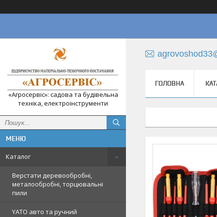
agrovoshod33
ГОЛОВНА
КАТ
«Агросервіс»: садова та будівельна
техніка, електроінструменти
Каталог
Верстати деревообробні,
металообробні, торцювальні
пили
YATO авто та ручний