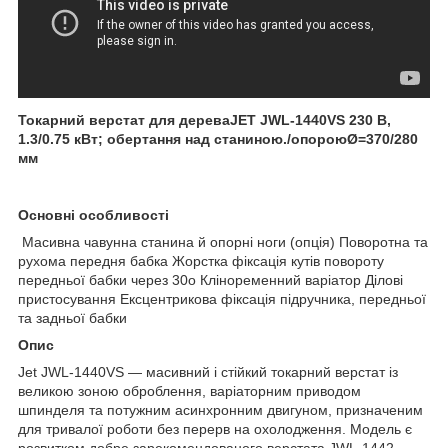
Токарний верстат для дереваJET JWL-1440VS 230 В,
1.3/0.75 кВт; обертання над станиною./опороюØ=370/280
мм
Основні особливості
Масивна чавунна станина й опорні ноги (опція) Поворотна та
рухома передня бабка Жорстка фіксація кутів повороту
передньої бабки через 30o Кліноременний варіатор Ділові
пристосування Ексцентрикова фіксація підручника, передньої
та задньої бабки
Опис
Jet JWL-1440VS — масивний і стійкий токарний верстат із
великою зоною оброблення, варіаторним приводом
шпинделя та потужним асинхронним двигуном, призначеним
для тривалої роботи без перерв на охолодження. Модель є
розвитком добре зарекомендованого верстата JWL-1442,