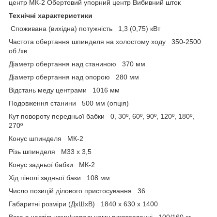
центр МК-2 Обертовий упорний центр Вибивний шток
Технічні характеристики
Споживана (вихідна) потужність 1,3 (0,75) кВт
Частота обертання шпинделя на холостому ходу 350-2500
об./хв
Діаметр обертання над станиною 370 мм
Діаметр обертання над опорою 280 мм
Відстань меду центрами 1016 мм
Подовження станини 500 мм (опція)
Кут повороту передньої бабки 0, 30º, 60º, 90º, 120º, 180º,
270º
Конус шпинделя МК-2
Різь шпинделя М33 х 3,5
Конус задньої бабки МК-2
Хід пінолі задньої баки 108 мм
Число позицій ділового пристосування 36
Габаритні розміри (ДхШхВ) 1840 х 630 х 1400
Вага в настільному/напольному виготовленні 100/160 кг