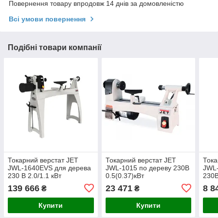
Повернення товару впродовж 14 днів за домовленістю
Всі умови повернення
Подібні товари компанії
Токарний верстат JET
Токарний верстат JET
Тока
JWL-1640EVS для дерева
JWL-1015 по дереву 230В
JWL-
230 В 2.0/1.1 кВт
0.5(0.37)кВт
230В
139 666
23 471
8 8
₴
₴
Купити
Купити