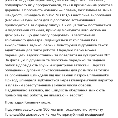
популярного як у професіоналів, так і в прихильників роботи з
деревом. Особливість новинки — плавне, безступеневе зміна
швидкості, шпиндель із різзю М33х3,5 і настільне вироблення
(масивні чавунні ноги для підлогового встановлення
пропонуються за окрему плату). Як опція також постачається
й подовження станини, причому монтувати його можна на
двох рівнях, що дає змогу працювати із заготовками
збільшеного діаметра (підвищується їх кріплення без
використання задньої бабки). Конструкція підручника також
адаптована для такої роботи. Передню бабку можна
переміщати вздовж станини та повертати на кут кратний 30°.
За фіксацію підручника та положень передньої та задньої
бабок відповідають зручні ексцентричні затискачі. Верстат
обладнаний діловим пристосуванням для розмітки заготівки
та блокування шпинделя під час заміни патрона/планшайби.
Привод шпинделя відбувається через клинорем'яний варіатор
із плавним (безступеневим) зміною числа обертів.
Надзвичайно важливо, що швидкість обертання змінюють
прямо під час роботи, не вимикаючи верстат.
Приладдя Комплектація
:
Підручник завширшки 300 мм для токарного інструменту
Планшайба діаметром 75 мм Чотиризуб'яний повідцевий