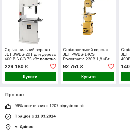
Стрічкопильний верстат
Стрічкопильний верстат
Стрі
JET JWBS-20T для дерева
JET PWBS-14CS
JET 
400 В 6.0/3.75 кВт полотно
Powermatic 230В 1,8 кВт
400В
4013х3-38 мм
338
229 180
92 751
140
₴
₴
Купити
Купити
Про нас
99% позитивних з 1207 відгуків за рік
Працює з 11.03.2014
м. Дніпро