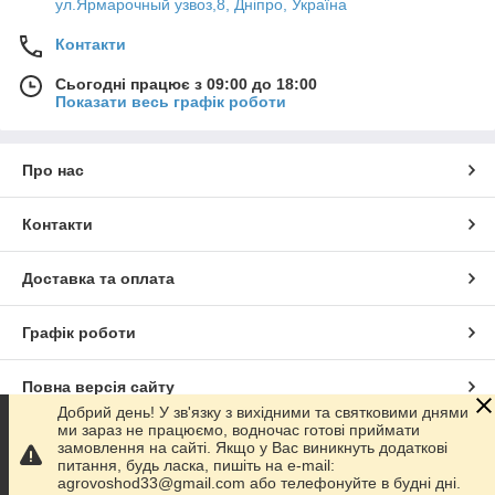
ул.Ярмарочный узвоз,8, Дніпро, Україна
Контакти
Сьогодні працює з 09:00 до 18:00
Показати весь графік роботи
Про нас
Контакти
Доставка та оплата
Графік роботи
Повна версія сайту
Добрий день! У зв'язку з вихідними та святковими днями
ми зараз не працюємо, водночас готові приймати
Сайт створено на маркетплейсі
Prom.ua
замовлення на сайті. Якщо у Вас виникнуть додаткові
питання, будь ласка, пишіть на e-mail:
agrovoshod33@gmail.com або телефонуйте в будні дні.
Політика конфіденційності