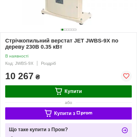
Стрічкопильний верстат JET JWBS-9X по
дереву 230В 0.35 кВт
В наявності
Код: JWBS-9X
Роздріб
10 267
₴
Купити
або
Купити з
Що таке купити з Пром?