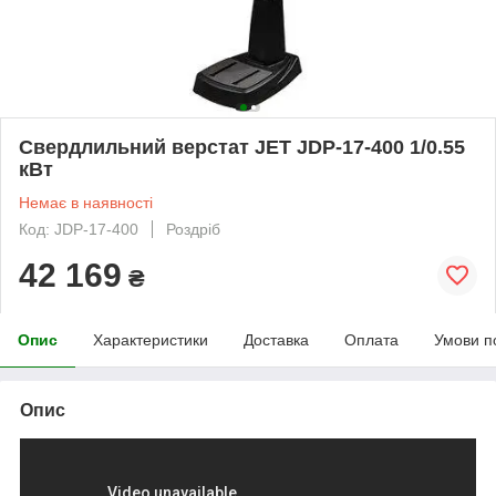
Свердлильний верстат JET JDP-17-400 1/0.55
кВт
Немає в наявності
Код: JDP-17-400
Роздріб
42 169
₴
Опис
Характеристики
Доставка
Оплата
Умови п
Опис