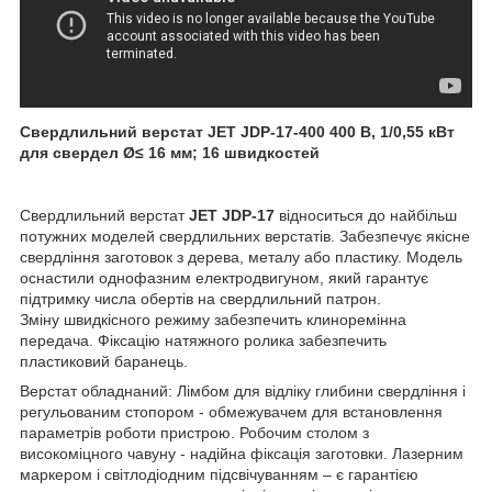
Свердлильний верстат JET JDP-17-400 400 В, 1/0,55 кВт
для свердел Ø≤ 16 мм; 16 швидкостей
Свердлильний верстат
JET JDP-17
відноситься до найбільш
потужних моделей свердлильних верстатів. Забезпечує якісне
свердління заготовок з дерева, металу або пластику. Модель
оснастили однофазним електродвигуном, який гарантує
підтримку числа обертів на свердлильний патрон.
Зміну швидкісного режиму забезпечить клиноремінна
передача. Фіксацію натяжного ролика забезпечить
пластиковий баранець.
Верстат обладнаний: Лімбом для відліку глибини свердління і
регульованим стопором - обмежувачем для встановлення
параметрів роботи пристрою. Робочим столом з
високоміцного чавуну - надійна фіксація заготовки. Лазерним
маркером і світлодіодним підсвічуванням – є гарантією