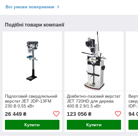
Всі умови повернення
Подібні товари компанії
Підлоговий свердлильний
Довбетно-пазовий верстат
Верт
верстат JET JDP-13FM
JET 720HD для дерева
свер
230 В 0,55 кВт
400 В 2.9/1.5 кВт
IDP-
1.1(
26 449
123 056
94 
₴
₴
Купити
Купити