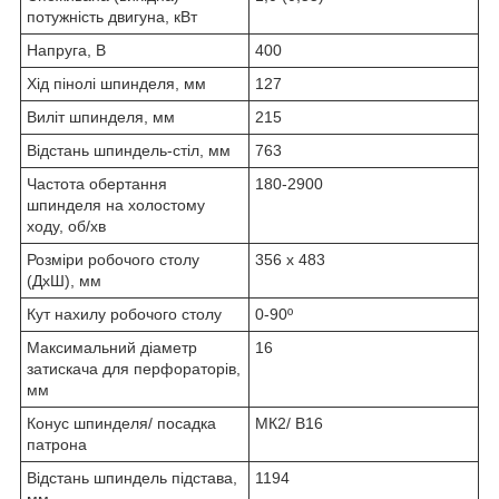
потужність двигуна, кВт
Напруга, В
400
Хід пінолі шпинделя, мм
127
Виліт шпинделя, мм
215
Відстань шпиндель-стіл, мм
763
Частота обертання
180-2900
шпинделя на холостому
ходу, об/хв
Розміри робочого столу
356 х 483
(ДхШ), мм
Кут нахилу робочого столу
0-90º
Максимальний діаметр
16
затискача для перфораторів,
мм
Конус шпинделя/ посадка
МК2/ В16
патрона
Відстань шпиндель підстава,
1194
мм