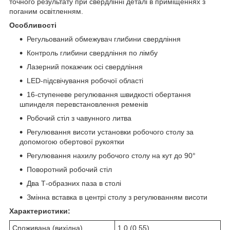
точного результату при свердлінні деталі в приміщеннях з
поганим освітленням.
Особливості
Регульований обмежувач глибини свердління
Контроль глибини свердління по лімбу
Лазерний покажчик осі свердління
LED-підсвічування робочої області
16-ступеневе регулювання швидкості обертання
шпинделя перевстановлення ременів
Робочий стіл з чавунного литва
Регулювання висоти установки робочого столу за
допомогою обертової рукоятки
Регулювання нахилу робочого столу на кут до 90°
Поворотний робочий стіл
Два Т-образних паза в столі
Змінна вставка в центрі столу з регулюванням висоти
Характеристики:
Споживана (вихідна)
1,0 (0,55)