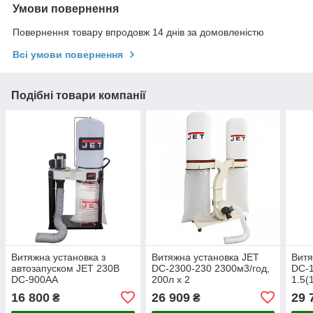
Умови повернення
Повернення товару впродовж 14 днів за домовленістю
Всі умови повернення
Подібні товари компанії
Витяжна установка з
Витяжна установка JET
Витя
автозапуском JET 230В
DC-2300-230 2300м3/год,
DC-
DC-900AA
200л х 2
1.5(
пило
16 800
26 909
29 
₴
₴