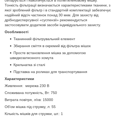
сепарується і накопичується в поліетиленовому мішку.
Тонкість фільтрації визначається характеристиками тканини, з
якої зроблений фільтр і в стандартній комплектації забезпечує
надійний відсіч частинок понад 30 мкм. Для захисту від
дрібнодисперсувної «суспензії» рекомендується
застосовувати додаткові засоби індивідуального захисту.
Особливості
Тканинний фільтрувальний елемент
Збирання сміття в окремий від фільтра мішок
Просте встановлення мішка за допомогою
швидкозатискного хомута
Крильчатка зі сталі
Підставка на роликах для транспортування
Характеристики
Живлення: мережа 230 В
Споживана потужність, Вт: 750
Витрата повітря, л/хв: 15000
Об'єм мішка під стружку, л: 55
Кількість мішків для стружки, шт.: 1