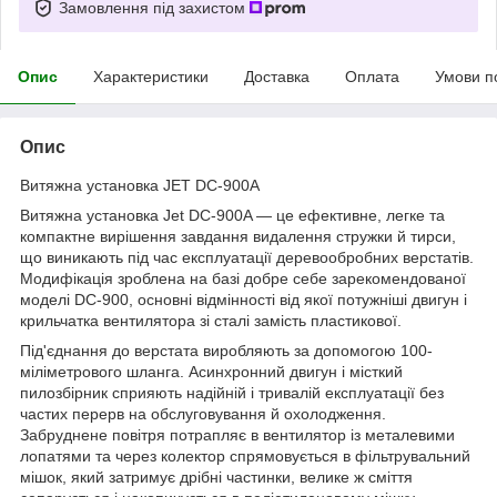
Замовлення під захистом
Опис
Характеристики
Доставка
Оплата
Умови п
Опис
Витяжна установка JET DC-900A
Витяжна установка Jet DC-900A — це ефективне, легке та
компактне вирішення завдання видалення стружки й тирси,
що виникають під час експлуатації деревообробних верстатів.
Модифікація зроблена на базі добре себе зарекомендованої
моделі DC-900, основні відмінності від якої потужніші двигун і
крильчатка вентилятора зі сталі замість пластикової.
Під'єднання до верстата виробляють за допомогою 100-
міліметрового шланга. Асинхронний двигун і місткий
пилозбірник сприяють надійній і тривалій експлуатації без
частих перерв на обслуговування й охолодження.
Забруднене повітря потрапляє в вентилятор із металевими
лопатями та через колектор спрямовується в фільтрувальний
мішок, який затримує дрібні частинки, велике ж сміття