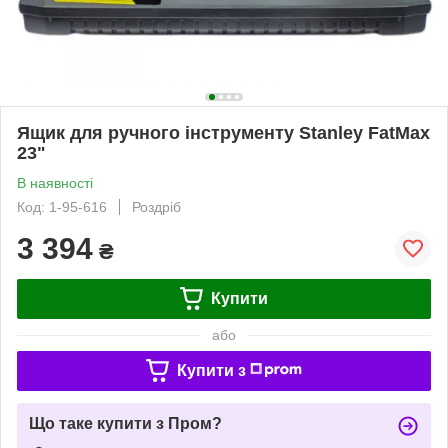
Ящик для ручного інструменту Stanley FatMax
23"
В наявності
Код: 1-95-616
Роздріб
3 394
₴
Купити
або
Купити з
Що таке купити з Пром?