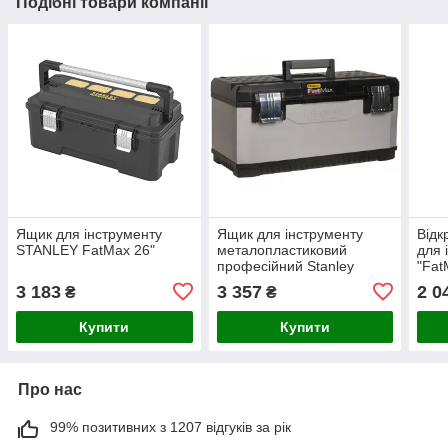
Подібні товари компанії
Ящик для інструменту
Ящик для інструменту
Відк
STANLEY FatMax 26"
металопластиковий
для 
професійний Stanley
"Fat
FatMax 20"
440
3 183
3 357
2 0
₴
₴
Купити
Купити
Про нас
99% позитивних з 1207 відгуків за рік