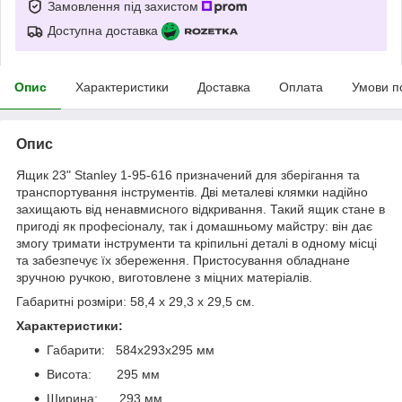
Замовлення під захистом
Доступна доставка
Опис
Характеристики
Доставка
Оплата
Умови п
Опис
Ящик 23" Stanley 1-95-616 призначений для зберігання та
транспортування інструментів. Дві металеві клямки надійно
захищають від ненавмисного відкривання. Такий ящик стане в
пригоді як професіоналу, так і домашньому майстру: він дає
змогу тримати інструменти та кріпильні деталі в одному місці
та забезпечує їх збереження. Пристосування обладнане
зручною ручкою, виготовлене з міцних матеріалів.
Габаритні розміри: 58,4 х 29,3 х 29,5 см.
Характеристики:
Габарити: 584х293х295 мм
Висота: 295 мм
Ширина: 293 мм