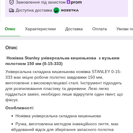
Замовлення під захистом
Доступна доставка
Опис
Характеристики
Доставка
Оплата
Умови п
Опис
Ножівка Stanley універсальна кишенькова з вузьким
полотном 150 мм (0-15-333)
Універсальна складана кишенькова ножівка STANLEY 0-15-
333 має міцне робоче полотно завдовжки 150 мм,
виготовлене з високовуглецевої сталі. Інструмент підходить
для розпилювання пластику та деревини. Лезо легко
піддається заміні, необхідно лише відкрутити один гвинт, що
фіксує.
Особливості:
Ножівка універсальна складана кишенькова
Ручка, виготовлена методом інжекційного лиття, має
вбудований відсік для зберігання запасного полотна