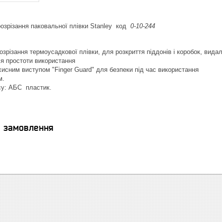
озрізання паковальної плівки Stanley код
0-10-244
озрізання термоусадкової плівки, для розкриття піддонів і коробок, вида
ля простоти використання
хисним виступом "Finger Guard" для безпеки під час використання
м.
су: АБС пластик.
я замовлення