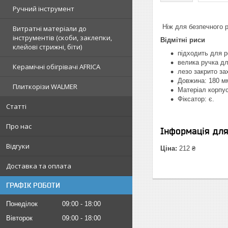
Ручний інструмент
Ніж для безпечного р
Витратні матеріали до
інструментів (скоби, заклепки,
Відмітні риси
клейові стрижні, біти)
підходить для р
велика ручка д
Керамічні обігрівачі AFRICA
лезо закрито за
Довжина: 180 м
Плиткорізи WALMER
Матеріал корпу
Фіксатор: є.
Статті
Про нас
Інформація дл
Відгуки
Ціна:
212 ₴
Доставка та оплата
ГРАФІК РОБОТИ
Понеділок
09:00
18:00
Вівторок
09:00
18:00