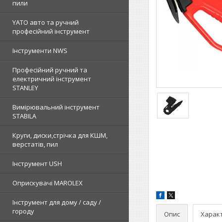
пили
YATO авто та ручний
професійний інструмент
Інструменти NWS
Професійний ручний та
електричний інструмент
STANLEY
Вимірювальний інструмент
STABILA
Круги, диски,стрічка для КШМ,
верстатів, пил
Інструмент USH
Оприскувачі MAROLEX
Інструмент для дому / саду /
городу
Опис
Харак