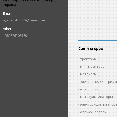
ул.Ярмарочный узвоз,8, Дніпро,
Україна
agrovoshod33@gmail.com
+380676306360
Сад и огород
тракторы
минитрактора
мотокосы
электрические трим
мотоблоки
мотокультиваторы
электрокультиватор
опрыскиватели