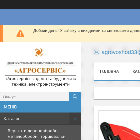
Добрий день! У зв'язку з вихідними та святковими дням
agrovoshod33
ГОЛОВНА
КАТ
«Агросервіс»: садова та будівельна
техніка, електроінструменти
Каталог
Верстати деревообробні,
металообробні, торцювальні