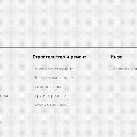
Строительство и ремонт
Инфо
пневмоинструмент
Возврат и 
бензопилы цепные
компрессоры
меры
круги отрезные
диски отрезные
ы