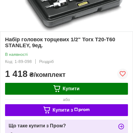
Набір головок торцевих 1/2" Torx Т20-Т60
STANLEY, 9ед.
В наявності
Код: 1-89-098
Роздріб
1 418
₴/комплект
Купити
або
Купити з
Що таке купити з Пром?