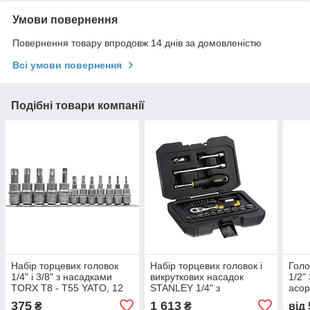
Умови повернення
Повернення товару впродовж 14 днів за домовленістю
Всі умови повернення
Подібні товари компанії
Набір торцевих головок
Набір торцевих головок і
Голо
1/4" і 3/8" з насадками
викруткових насадок
1/2"
TORX Т8 - Т55 YATO, 12
STANLEY 1/4" з
асор
шт
інстументами, 38ед.
375
1 613
₴
₴
від