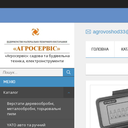
agrovoshod33
ГОЛОВНА
КАТ
«Агросервіс»: садова та будівельна
техніка, електроінструменти
Каталог
Верстати деревообробні,
металообробні, торцювальні
пили
YATO авто та ручний