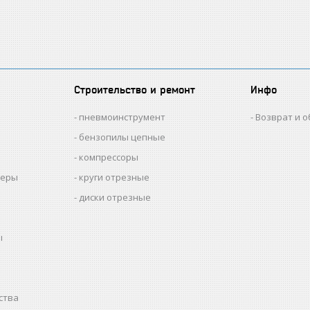
Строительство и ремонт
Инфо
пневмоинструмент
Возврат и 
бензопилы цепные
компрессоры
меры
круги отрезные
диски отрезные
ы
ства