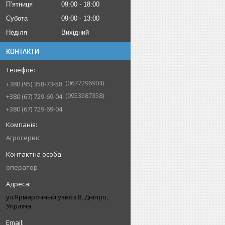
Пʼятниця
09:00
18:00
Субота
09:00
13:00
Неділя
Вихідний
КОНТАКТИ
0677296904
+380 (95) 358-73-58
0953587358
+380 (67) 729-69-04
+380 (67) 729-69-04
Агросервіс
оператор
ул.Ярмарочный узвоз,8, Дніпро,
Україна