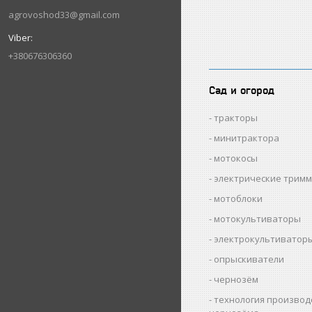
agrovoshod33@gmail.com
+380676306360
Сад и огород
тракторы
минитрактора
мотокосы
электрические трим
мотоблоки
мотокультиваторы
электрокультиватор
опрыскиватели
чернозём
технология производ