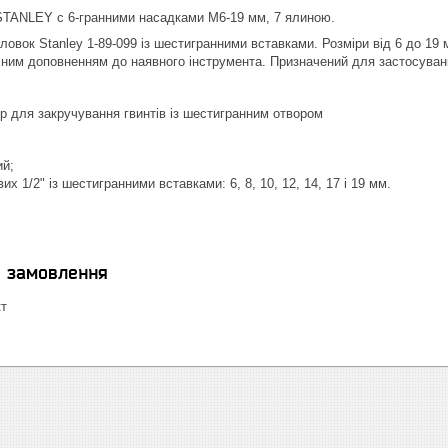
STANLEY с 6-гранними насадками М6-19 мм, 7 ялиною.
ловок Stanley 1-89-099 із шестигранними вставками. Розміри від 6 до 1
сним доповненням до наявного інструмента. Призначений для застосуванн
р для закручування гвинтів із шестигранним отвором
ий;
их 1/2" із шестигранними вставками: 6, 8, 10, 12, 14, 17 і 19 мм.
я замовлення
кт