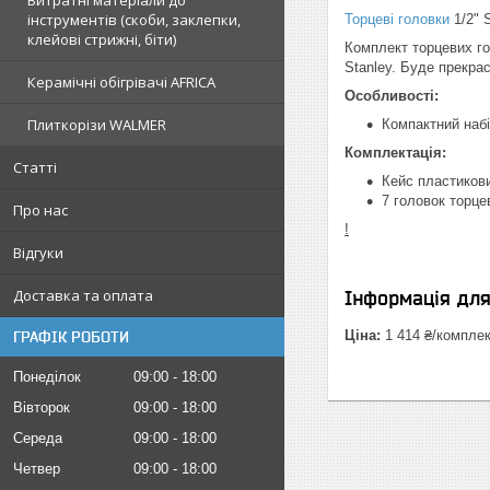
Витратні матеріали до
інструментів (скоби, заклепки,
Торцеві головки
1/2" 
клейові стрижні, біти)
Комплект торцевих го
Stanley. Буде прекра
Керамічні обігрівачі AFRICA
Особливості:
Плиткорізи WALMER
Компактний набі
Комплектація:
Статті
Кейс пластиков
7 головок торцев
Про нас
!
Відгуки
Доставка та оплата
Інформація дл
Ціна:
1 414 ₴/компле
ГРАФІК РОБОТИ
Понеділок
09:00
18:00
Вівторок
09:00
18:00
Середа
09:00
18:00
Четвер
09:00
18:00