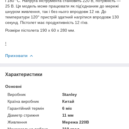
і 180 °C. Напруга інструмента становить 220 В, потужність —
25 В. Ця модель може працювати як під'єднаним до мережі
шнуром живлення, так і без нього впродовж 12 хв. До
температури 120° пристрій здатний нагрітися впродовж 130
секунд. Пістолет має продуктивність 12 г/хв.
Розміри пістолета 190 х 60 х 280 мм.
!
Приховати
Характеристики
Основні
Виробник
Stanley
Країна виробник
Китай
Гарантійний термін
6 міс
Діаметр стрижня
11 мм
Живлення
Мережа 220В
Максимальна робоча
210 град.