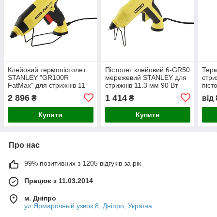
Клейовий термопістолет
Пістолет клейовий 6-GR50
Тер
STANLEY "GR100R
мережевий STANLEY для
стри
FatMax" для стрижнів 11
стрижнів 11.3 мм 90 Вт
піст
мм
11.
2 896
1 414
₴
₴
від
Купити
Купити
Про нас
99% позитивних з 1205 відгуків за рік
Працює з 11.03.2014
м. Дніпро
ул.Ярмарочный узвоз,8, Дніпро, Україна