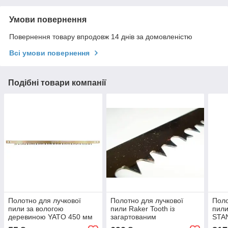
Умови повернення
Повернення товару впродовж 14 днів за домовленістю
Всі умови повернення
Подібні товари компанії
Полотно для лучкової
Полотно для лучкової
Поло
пили за вологою
пили Raker Tooth із
пили
деревиною YATO 450 мм
загартованим
STA
"американським" зубом
сиро