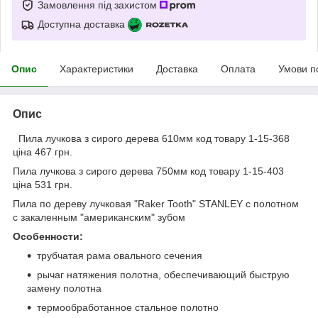
Замовлення під захистом
Доступна доставка
Опис
Характеристики
Доставка
Оплата
Умови п
Опис
Пила лучкова з сирого дерева 610мм код товару 1-15-368
ціна 467 грн.
Пила лучкова з сирого дерева 750мм код товару 1-15-403
ціна 531 грн.
Пила по дереву лучковая "Raker Tooth" STANLEY с полотном
с закаленным "американским" зубом
Особенности:
трубчатая рама овального сечения
рычаг натяжения полотна, обеспечивающий быструю
замену полотна
термообработанное стальное полотно