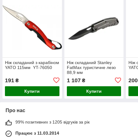
Ніж складаний з карабіном
Ніж складаний Stanley
Ніж 
YATO 115мм YT-76050
FatMax туристичне лезо
YAT
88,9 мм
191
1 107
200
₴
₴
Купити
Купити
Про нас
99% позитивних з 1205 відгуків за рік
Працює з 11.03.2014