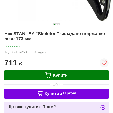
Ніж STANLEY "Skeleton" складане неіржавке
лезо 173 мм
В наявності
Код: 0-10-253
Роздріб
711
₴
Купити
або
Купити з
Що таке купити з Пром?