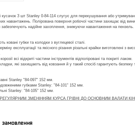
 і кусачок 3 шт Stanley 0-84-114 слугує для перекушування або утримуван
ликих навантажень. Полірована поверхня робочої частини захищає від вин
 забезпечують надійне захоплення, знижуючи навантаження на пензель.
ть ковані губки та колодки з вуглецевої сталі.
ерміну експлуатації та якісного різання різальні крайки виготовлені з в
.
корозії всі відкриті частини інструментів відполіровані та покриті лаком.
ладки, які захищають від ковзання й у такий спосіб гарантують безпеку т
авні Stanley "84-097" 152 мм.
довженими губками Stanley: "84-101" 152 мм.
ьні Stanley: "84-105" 152 мм.
М РЕГУЛЯРНИМ ЗМЕНІННЯМ КУРСА ГРІВНІ ДО ОСНОВНИМ ВАЛАТИ КІ
я замовлення