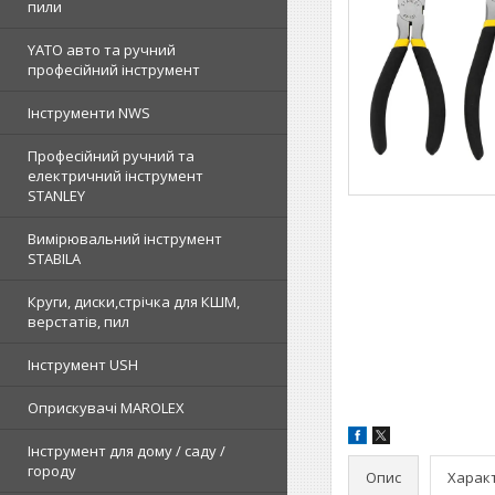
пили
YATO авто та ручний
професійний інструмент
Інструменти NWS
Професійний ручний та
електричний інструмент
STANLEY
Вимірювальний інструмент
STABILA
Круги, диски,стрічка для КШМ,
верстатів, пил
Інструмент USH
Оприскувачі MAROLEX
Інструмент для дому / саду /
городу
Опис
Харак