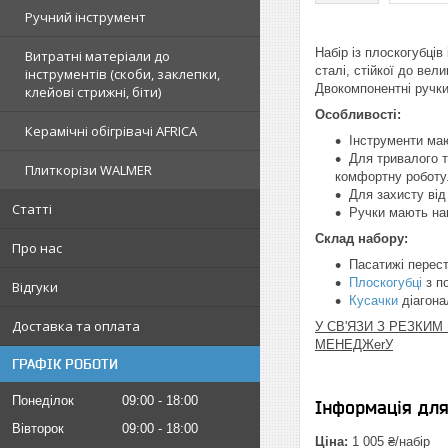
Ручний інструмент
Набір із плоскогубців
Витратні матеріали до
сталі, стійкої до ве
інструментів (скоби, заклепки,
Двокомпонентні ручки
клейові стрижні, біти)
Особливості:
Керамічні обігрівачі AFRICA
Інструменти маю
Для тривалого т
Плиткорізи WALMER
комфортну роботу
Для захисту від 
Статті
Ручки мають нак
Склад набору:
Про нас
Пасатижі перест
Плоскогубці
з по
Відгуки
Кусачки
діагонал
Доставка та оплата
У СВ'ЯЗИ З РЕЗКИ
МЕНЕДЖerУ
ГРАФІК РОБОТИ
Понеділок
09:00
18:00
Інформація дл
Вівторок
09:00
18:00
Ціна:
1 005 ₴/набір