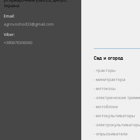
ул.Ярмарочный узвоз,8, Дніпро,
Україна
agrovoshod33@gmail.com
+380676306360
Сад и огород
тракторы
минитрактора
мотокосы
электрические трим
мотоблоки
мотокультиваторы
электрокультиватор
опрыскиватели