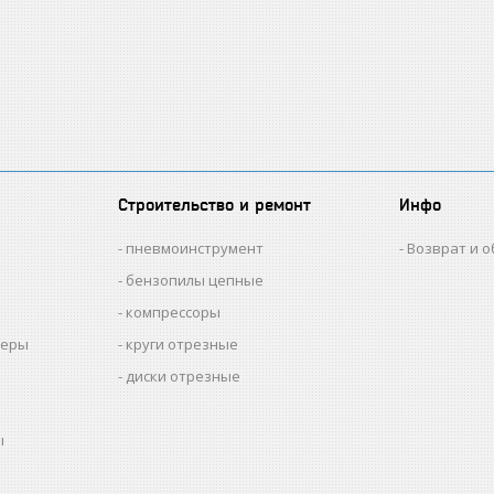
Строительство и ремонт
Инфо
пневмоинструмент
Возврат и 
бензопилы цепные
компрессоры
меры
круги отрезные
диски отрезные
ы