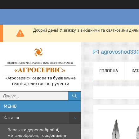
Добрий день! У зв'язку з вихідними та святковими дням
agrovoshod33
ГОЛОВНА
КАТ
«Агросервіс»: садова та будівельна
техніка, електроінструменти
Каталог
Верстати деревообробні,
металообробні, торцювальні