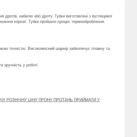
ня дротів, кабелю або дроту. Губки виготовлені з вуглецевої
икнення корозії. Губки пройшли процес термооброблення.
исокою точністю. Високоякісний шарнір забезпечує плавну та
а зручність у роботі.
НЧУ РОЗНІЧНУ ЦІНУ ПРОНУ ПРОТАНЬ ПРИЙМАТИ У