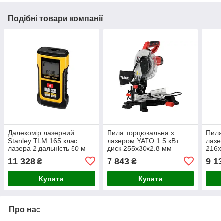
Подібні товари компанії
Далекомір лазерний
Пила торцювальна з
Пила
Stanley TLM 165 клас
лазером YATO 1.5 кВт
лазе
лазера 2 дальність 50 м
диск 255х30х2.8 мм
216х
гл.різа 90°/45°- 75/45 мм
90°/
11 328
7 843
9 1
₴
₴
довжина 125/85 мм YT-
340/
821722
Купити
Купити
Про нас