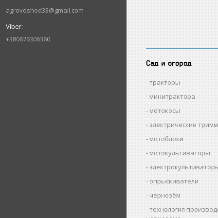
agrovoshod33@gmail.com
+380676306360
Сад и огород
тракторы
минитрактора
мотокосы
электрические трим
мотоблоки
мотокультиваторы
электрокультиватор
опрыскиватели
чернозём
технология производ