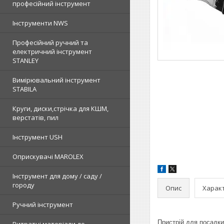
професійний інструмент
Інструменти NWS
Професійний ручний та
електричний інструмент
STANLEY
Вимірювальний інструмент
STABILA
Круги, диски,стрічка для КШМ,
верстатів, пил
Інструмент USH
Оприскувачі MAROLEX
Інструмент для дому / саду /
городу
Опис
Харак
Ручний інструмент
Пристрій для посадки