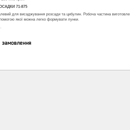
ОСАДКИ 71-875
левий для висаджування розсади та цибулин. Робоча частина виготовлена
опомогою якої можна легко формувати лунки.
.
я замовлення