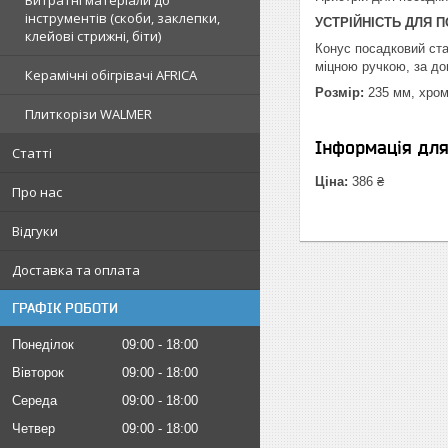
Витратні матеріали до
інструментів (скоби, заклепки,
УСТРІЙНІСТЬ ДЛЯ П
клейові стрижні, біти)
Конус посадковий ста
міцною ручкою, за д
Керамічні обігрівачі AFRICA
Розмір:
235 мм, хром
Плиткорізи WALMER
Інформація дл
Статті
Ціна:
386 ₴
Про нас
Відгуки
Доставка та оплата
ГРАФІК РОБОТИ
Понеділок
09:00
18:00
Вівторок
09:00
18:00
Середа
09:00
18:00
Четвер
09:00
18:00