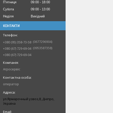
Пʼятниця
09:00
18:00
Субота
09:00
13:00
Неділя
Вихідний
КОНТАКТИ
0677296904
+380 (95) 358-73-58
0953587358
+380 (67) 729-69-04
+380 (67) 729-69-04
Агросервіс
оператор
ул.Ярмарочный узвоз,8, Дніпро,
Україна