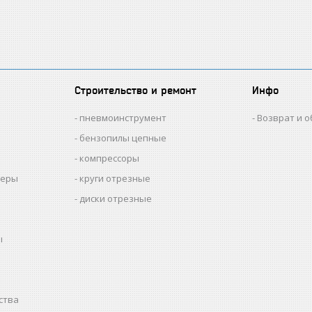
Строительство и ремонт
Инфо
пневмоинструмент
Возврат и 
бензопилы цепные
компрессоры
меры
круги отрезные
диски отрезные
ы
ства