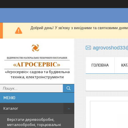
Добрий день! У зв'язку з вихідними та святковими дням
agrovoshod33
ГОЛОВНА
КАТ
«Агросервіс»: садова та будівельна
техніка, електроінструменти
Каталог
Верстати деревообробні,
металообробні, торцювальні