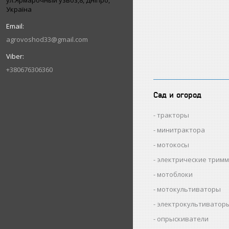
ул.Ярмарочный узвоз,8, Дніпро,
Україна
agrovoshod33@gmail.com
+380676306360
Сад и огород
тракторы
минитрактора
мотокосы
электрические трим
мотоблоки
мотокультиваторы
электрокультиватор
опрыскиватели