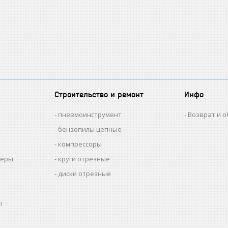
Строительство и ремонт
Инфо
пневмоинструмент
Возврат и 
бензопилы цепные
компрессоры
меры
круги отрезные
диски отрезные
ы