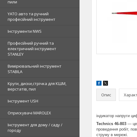
пили
YATO авто та ручний
професійний інструмент
Інструменти NWS
Професійний ручний та
електричний інструмент
STANLEY
Вимірювальний інструмент
STABILA
Круги, диски,стрічка для КШМ,
верстатів, пил
Опис
Харак
Інструмент USH
Оприскувачі MAROLEX
індикатор напруги ци
Technics 46-803
— це 
Інструмент для дому / саду /
проведення робіт, пов
городу
струму в мережі.