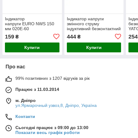
Індикатор
Індикатор напруги
Інди
напруги EURO NWS 150
змінного струму
безк
мм 020E-60
індуктивний безконтактний
YATO
YATO 165 мм 12-1000 В
інди
159
444
254
₴
₴
Купити
Купити
Про нас
99% позитивних з 1207 відгуків за рік
Працює з 11.03.2014
м. Дніпро
ул.Ярмарочный узвоз,8, Дніпро, Україна
Контакти
Сьогодні працює з 09:00 до 13:00
Показати весь графік роботи