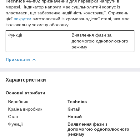
Technics 46-802
призначений для перевірки напруги в
мережі. Індикатор напруги має суцільнолитий корпус із
пластмаси, що забезпечує надійність конструкції. Стрижень
цієї
викрутки
виготовлений із хромованадієвої сталі, яка має
ізолювальну захисну оболонку.
Функції
Виявлення фази за
допомогою однополюсного
режиму
Приховати
Характеристики
Основні атрибути
Виробник
Technics
Країна виробник
Китай
Стан
Новий
Функції
Виявлення фази з
допомогою однополюсного
режиму