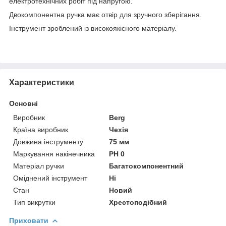
електротехнічних робіт під напругою.
Двокомпонентна ручка має отвір для зручного зберігання.
Інструмент зроблений із високоякісного матеріалу.
Характеристики
Основні
Виробник
Berg
Країна виробник
Чехія
Довжина інструменту
75 мм
Маркування накінечника
PH 0
Матеріал ручки
Багатокомпонентний
Оміднений інструмент
Ні
Стан
Новий
Тип викрутки
Хрестоподібний
Приховати