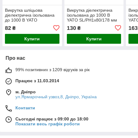
Викрутка шліцьова
Викрутка діелектрична
Викр
діелектрична ізольована
ізольована до 1000 В
ізол
до 1000 В YATO
YATO SL/PH1х80/178 мм
YAT
SL2.5х75/163мм YT-
YT-282660
YT-
82
130
163
₴
₴
282640
Купити
Купити
Про нас
99% позитивних з 1209 відгуків за рік
Працює з 11.03.2014
м. Дніпро
ул.Ярмарочный узвоз,8, Дніпро, Україна
Контакти
Сьогодні працює з 09:00 до 18:00
Показати весь графік роботи