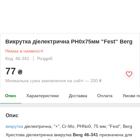
Викрутка діелектрична PH0х75мм "Fest" Berg
Немає в наявності
Код: 46-341
Роздріб
77
₴
Мінімальна сума замовлення на сайті — 200 ₴
Опис
Характеристики
Доставка
Оплата
Умови п
Опис
викрутка
діелектрична, "+", Cr-Mo, PHNo0, 75 мм, "Fest", Berg
Хрестова діелектрична викрутка
Berg 46-341
призначена для