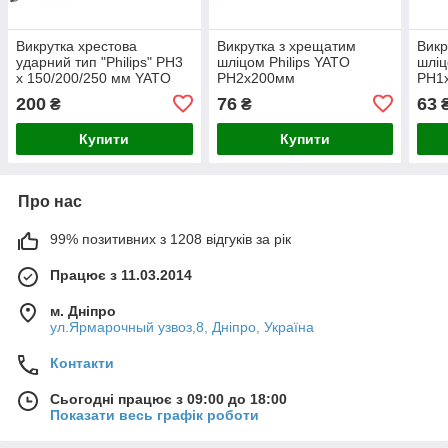
Викрутка хрестова
Викрутка з хрещатим
Викр
ударний тип "Philips" РН3
шліцом Philips YATO
шліц
х 150/200/250 мм YATO
PH2х200мм
PH1
200
76
63
₴
₴
Купити
Купити
Про нас
99% позитивних з 1208 відгуків за рік
Працює з 11.03.2014
м. Дніпро
ул.Ярмарочный узвоз,8, Дніпро, Україна
Контакти
Сьогодні працює з 09:00 до 18:00
Показати весь графік роботи