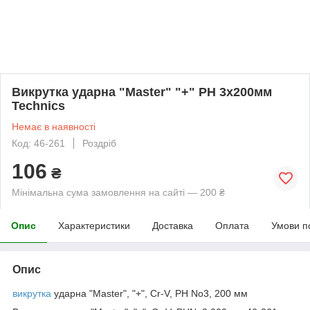
Викрутка ударна "Master" "+" PH 3х200мм
Technics
Немає в наявності
Код: 46-261
Роздріб
106
₴
Мінімальна сума замовлення на сайті — 200 ₴
Опис
Характеристики
Доставка
Оплата
Умови п
Опис
викрутка
ударна "Master", "+", Cr-V, PH No3, 200 мм