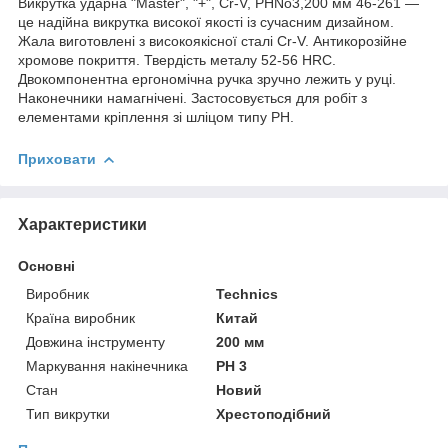
Викрутка ударна "Master", "+", Cr-V, РНNo3,200 мм 46-261 —
це надійна викрутка високої якості із сучасним дизайном.
Жала виготовлені з високоякісної сталі Cr-V. Антикорозійне
хромове покриття. Твердість металу 52-56 HRC.
Двокомпонентна ергономічна ручка зручно лежить у руці.
Наконечники намагнічені. Застосовується для робіт з
елементами кріплення зі шліцом типу РН.
Приховати
Характеристики
Основні
Виробник
Technics
Країна виробник
Китай
Довжина інструменту
200 мм
Маркування накінечника
PH 3
Стан
Новий
Тип викрутки
Хрестоподібний