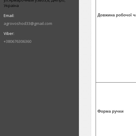
ул.Ярмарочный узвоз,8, Дніпро,
Україна
Довжина робочої ч
agrovoshod33@gmail.com
+380676306360
Форма ручки