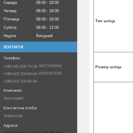
Середа
09:00
18:00
Четвер
09:00
18:00
Пʼятниця
09:00
18:00
Тип шліца
Субота
09:00
13:00
Неділя
Вихідний
КОНТАКТИ
0677296904
+380 (95) 358-73-58
Розмір шліца
0953587358
+380 (67) 729-69-04
+380 (67) 729-69-04
Агросервіс
оператор