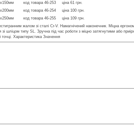
 6х150мм код товара 46-253 ціна 61 грн.
 8х200мм код товара 46-254 ціна 100 грн.
 8х250мм код товара 46-255 ціна 109 грн.
естигранним жалом зі сталі Cr-V. Намагнічений наконечник. Міцна ергоно
 зі шліцом типу SL. Зручна під час роботи з міцно затягнутими або при
й точці. Характеристика Значення