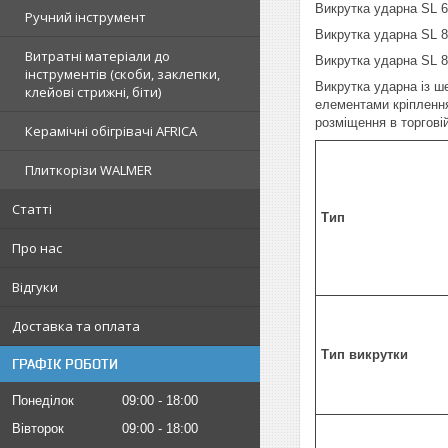
Викрутка ударна SL
Ручний інструмент
Викрутка ударна SL
Витратні матеріали до
Викрутка ударна SL
інструментів (скоби, заклепки,
Викрутка ударна із ш
клейові стрижні, біти)
елементами кріплення
розміщення в торгові
Керамічні обігрівачі AFRICA
Плиткорізи WALMER
Статті
Тип
Про нас
Відгуки
Доставка та оплата
Тип викрутки
ГРАФІК РОБОТИ
Понеділок
09:00
18:00
Вівторок
09:00
18:00