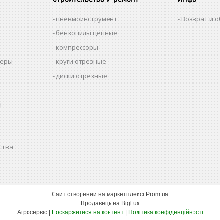
пневмоинструмент
Возврат и 
бензопилы цепные
компрессоры
меры
круги отрезные
диски отрезные
ы
ства
Сайт створений на маркетплейсі
Prom.ua
Продавець на Bigl.ua
Агросервіс |
Поскаржитися на контент
|
Політика конфіденційності