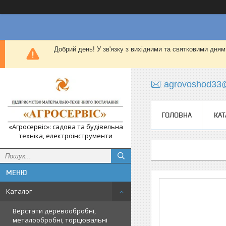
Добрий день! У зв'язку з вихідними та святковими дням
agrovoshod33
ГОЛОВНА
КАТ
«Агросервіс»: садова та будівельна
техніка, електроінструменти
Каталог
Верстати деревообробні,
металообробні, торцювальні