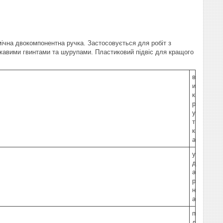
мічна двокомпонентна ручка. Застосовується для робіт з
іржавими гвинтами та шурупами. Пластиковий підвіс для кращого
в
и
к
р
у
т
к
а
у
д
а
р
н
а
п
л