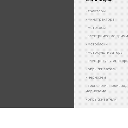
тракторы
минитрактора
мотокосы
электрические трим
мотоблоки
мотокультиваторы
электрокультиватор
опрыскиватели
чернозём
технология производ
чернозёма
опрыскиватели