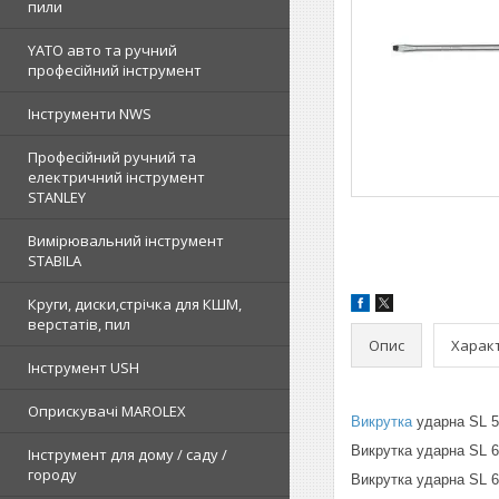
пили
YATO авто та ручний
професійний інструмент
Інструменти NWS
Професійний ручний та
електричний інструмент
STANLEY
Вимірювальний інструмент
STABILA
Круги, диски,стрічка для КШМ,
верстатів, пил
Опис
Харак
Інструмент USH
Оприскувачі MAROLEX
Викрутка
ударна SL 
Викрутка ударна SL
Інструмент для дому / саду /
городу
Викрутка ударна SL