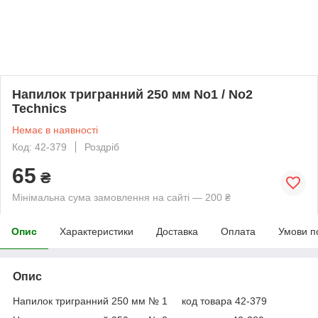
Напилок тригранний 250 мм No1 / No2
Technics
Немає в наявності
Код: 42-379
Роздріб
65
₴
Мінімальна сума замовлення на сайті — 200 ₴
Опис
Характеристики
Доставка
Оплата
Умови п
Опис
Напилок тригранний 250 мм № 1 код товара 42-379