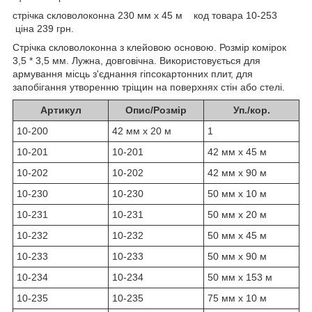
стрічка скловолоконна 230 мм х 45 м код товара 10-253
ціна 239 грн.
Стрічка скловолоконна з клейовою основою. Розмір комірок
3,5 * 3,5 мм. Лужна, довговічна. Використовується для
армування місць з'єднання гіпсокартонних плит, для
запобігання утворенню тріщин на поверхнях стін або стелі.
Артикул
Опис/Розмір
Уп./кор.
10-200
42 мм х 20 м
1
10-201
10-201
42 мм х 45 м
10-202
10-202
42 мм х 90 м
10-230
10-230
50 мм х 10 м
10-231
10-231
50 мм х 20 м
10-232
10-232
50 мм х 45 м
10-233
10-233
50 мм х 90 м
10-234
10-234
50 мм х 153 м
10-235
10-235
75 мм х 10 м