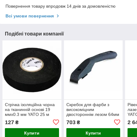
Повернення товару впродовж 14 днів за домовленістю
Всі умови повернення
Подібні товари компанії
Стрічка ізоляційна чорна
Скребок для фарби з
Ріве
на тканинній основі 19
високоміцним
лазе
ммх0.3 мм YATO 25 м
двостороннім лезом 64мм
YATO
STANLEY 230мм
магн
127
703
2 6
₴
₴
акум
Купити
Купити