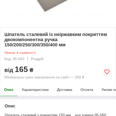
Шпатель сталевий із неіржавким покриттям
двокомпонентна ручка
150/200/250/300/350/400 мм
Немає в наявності
Код: 05-560
Роздріб
165
від
₴
Мінімальна сума замовлення на сайті — 200 ₴
Опис
Характеристики
Доставка
Оплата
Умови п
Опис
Шпатель сталевий з покриттям 150 мм код товара 05-560