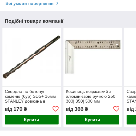
Всі умови повернення
Подібні товари компанії
Свердло по бетону/
Косинець неіржавкий з
Свер
каменю (бур) SDS+ 16мм
алюмінієвою ручкою 250|
каме
STANLEY довжина в
300| 350| 500 мм
STA
асортименті
асор
170
366
від
₴
від
₴
від
Купити
Купити