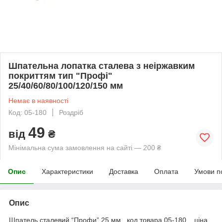
Шпательна лопатка сталева з неіржавким
покриттям тип "Профі"
25/40/60/80/100/120/150 мм
Немає в наявності
Код: 05-180
Роздріб
49
від
₴
Мінімальна сума замовлення на сайті — 200 ₴
Опис
Характеристики
Доставка
Оплата
Умови п
Опис
Шпатель сталевий “Профи” 25 мм код товара 05-180 ціна