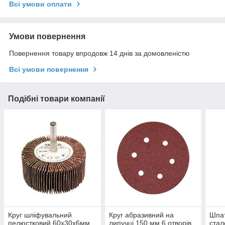
Всі умови оплати
Умови повернення
Повернення товару впродовж 14 днів за домовленістю
Всі умови повернення
Подібні товари компанії
Круг шліфувальний
Круг абразивний на
Шпат
пелюстковий 60х30х6мм
липучці 150 мм 6 отворів
стал