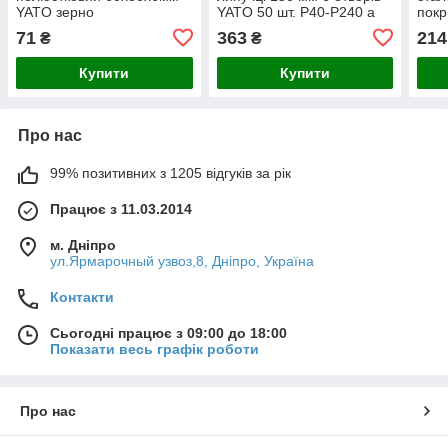
YATO зерно
YATO 50 шт. Р40-Р240 а
покр
P40/P60/P80/P100/P120/P150
асортименті
мм
71
363
214
₴
₴
Купити
Купити
Про нас
99% позитивних з 1205 відгуків за рік
Працює з 11.03.2014
м. Дніпро
ул.Ярмарочный узвоз,8, Дніпро, Україна
Контакти
Сьогодні працює з 09:00 до 18:00
Показати весь графік роботи
Про нас