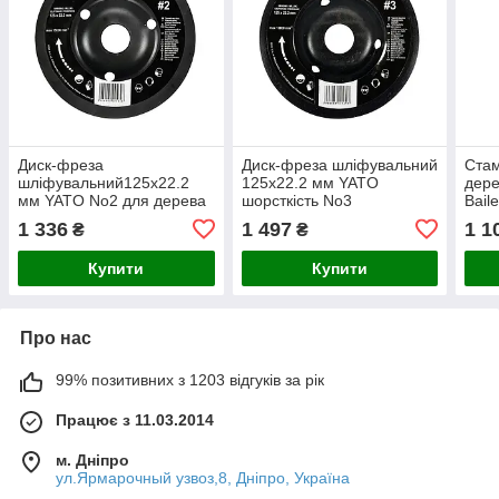
Диск-фреза
Диск-фреза шліфувальний
Стам
шліфувальний125х22.2
125х22.2 мм YATO
дере
мм YATO No2 для дерева
шорсткість No3
Bail
фарбі шпаклівці алюмінію
1 336
1 497
1 1
₴
₴
Купити
Купити
Про нас
99% позитивних з 1203 відгуків за рік
Працює з 11.03.2014
м. Дніпро
ул.Ярмарочный узвоз,8, Дніпро, Україна