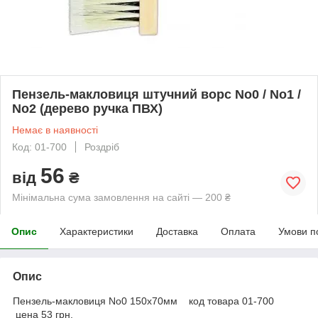
Пензель-макловиця штучний ворс No0 / No1 /
No2 (дерево ручка ПВХ)
Немає в наявності
Код: 01-700
Роздріб
56
від
₴
Мінімальна сума замовлення на сайті — 200 ₴
Опис
Характеристики
Доставка
Оплата
Умови п
Опис
Пензель-макловиця No0 150х70мм код товара 01-700
цена 53 грн.