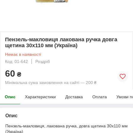
Пензель-макловиця лакована ручка довга
щетина 30х110 мм (Україна)
Немає в наявності
Код: 01-642
Роздріб
60
₴
Мінімальна сума замовлення на сайті — 200 ₴
Опис
Характеристики
Доставка
Оплата
Умови п
Опис
Пензель-макловиця, лакована ручка, довга щетина 30х110 мм
(Україна)