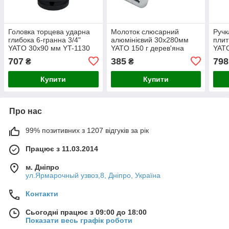
Головка торцева ударна
Молоток слюсарний
Ручк
глибока 6-гранна 3/4"
алюмінієвий 30х280мм
плит
YATO 30х90 мм YT-1130
YATO 150 г дерев'яна
YAT
ручка
707
385
798
₴
₴
Купити
Купити
Про нас
99% позитивних з 1207 відгуків за рік
Працює з 11.03.2014
м. Дніпро
ул.Ярмарочный узвоз,8, Дніпро, Україна
Контакти
Сьогодні працює з 09:00 до 18:00
Показати весь графік роботи