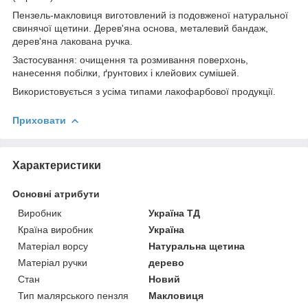
Пензель-макловиця виготовлений із подовженої натуральної
свинячої щетини. Дерев'яна основа, металевий бандаж,
дерев'яна лакована ручка.
Застосування: очищення та розмивання поверхонь,
нанесення побілки, ґрунтових і клейових сумішей.
Використовується з усіма типами лакофарбової продукції.
Приховати
Характеристики
Основні атрибути
Виробник
Україна ТД
Країна виробник
Україна
Матеріал ворсу
Натуральна щетина
Матеріал ручки
дерево
Стан
Новий
Тип малярського пензля
Макловиця