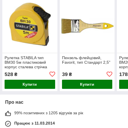
Рулетка STABILA тип
Пензель флейцовий,
Руле
BM30 5м пластиковий
Favorit, тип Стандарт 2,5"
BM20
корпус сталева стрічка
корп
528
39
178
₴
₴
Купити
Купити
Про нас
99% позитивних з 1205 відгуків за рік
Працює з 11.03.2014