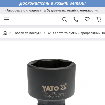
Досконалість в кожній деталі!
«Агросервіс»: садова та будівельна техніка, електроінстру
Товари та послуги
YATO авто та ручний професійний ін