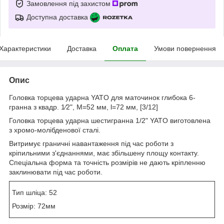
Замовлення під захистом
Доступна доставка
Характеристики
Доставка
Оплата
Умови повернення
Опис
Головка торцева ударна YATO для маточинок глибока 6-
гранна з квадр. 1⁄2", М=52 мм, l=72 мм, [3/12]
Головка торцева ударна шестигранна 1/2" YATO виготовлена
з хромо-молібденової сталі.
Витримує граничні навантаження під час роботи з
кріпильними з'єднаннями, має збільшену площу контакту.
Спеціальна форма та точність розмірів не дають кріпленню
заклинювати під час роботи.
Тип шліца: 52
Розмір: 72мм