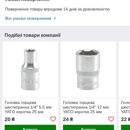
Повернення товару впродовж 14 днів за домовленістю
Всі умови повернення
Подібні товари компанії
Головка торцева
Головка торцева
Голо
шестигранна 1/4" 5.5 мм
шестигранна 1/4" 12 мм
шест
YATO коротка 25 мм
YATO коротка 25 мм
YATO
20
24
22
₴
₴
Купити
Купити